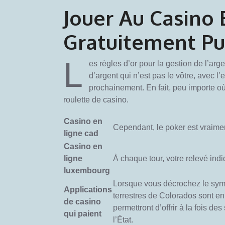
Jouer Au Casino 
Gratuitement Pu
L
es règles d’or pour la gestion de l’ar
d’argent qui n’est pas le vôtre, avec l
prochainement. En fait, peu importe o
roulette de casino.
Casino en
Cependant, le poker est vraime
ligne cad
Casino en
ligne
À chaque tour, votre relevé indi
luxembourg
Lorsque vous décrochez le sym
Applications
terrestres de Colorados sont en 
de casino
permettront d’offrir à la fois de
qui paient
l’État.