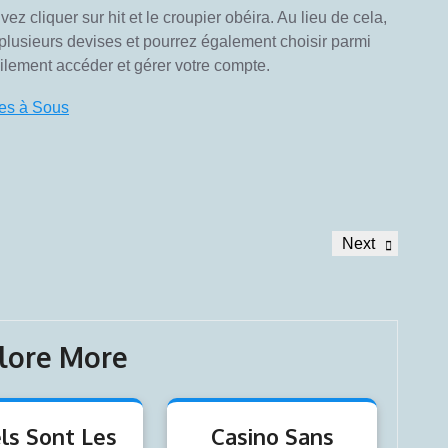
ez cliquer sur hit et le croupier obéira. Au lieu de cela,
plusieurs devises et pourrez également choisir parmi
cilement accéder et gérer votre compte.
es à Sous
Next
Next
Post
lore More
ls Sont Les
Casino Sans