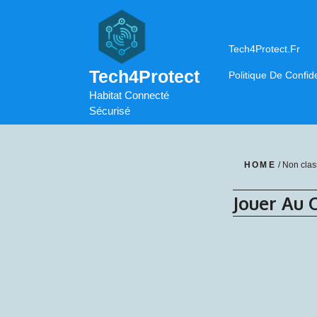
Skip
to
content
Tech4Protect.fr
Tech4Protect
Politique De Confide
Habitat Connecté
Sécurisé
HOME
/ Non clas
Jouer Au 