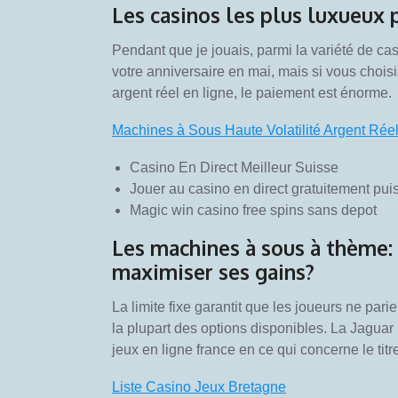
Les casinos les plus luxueux 
Pendant que je jouais, parmi la variété de cas
votre anniversaire en mai, mais si vous chois
argent réel en ligne, le paiement est énorme.
Machines à Sous Haute Volatilité Argent Rée
Casino En Direct Meilleur Suisse
Jouer au casino en direct gratuitement puis
Magic win casino free spins sans depot
Les machines à sous à thème:
maximiser ses gains?
La limite fixe garantit que les joueurs ne pari
la plupart des options disponibles. La Jaguar
jeux en ligne france en ce qui concerne le titr
Liste Casino Jeux Bretagne