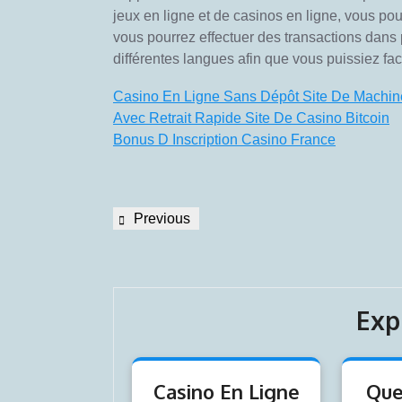
jeux en ligne et de casinos en ligne, vous pouv
vous pourrez effectuer des transactions dans 
différentes langues afin que vous puissiez fa
Casino En Ligne Sans Dépôt Site De Machin
Avec Retrait Rapide Site De Casino Bitcoin
Bonus D Inscription Casino France
Navigation
Previous
Previous
de
Post
l’article
Exp
Casino En Ligne
Que