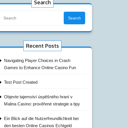
Search
Search
Recent Posts
Navigating Player Choices in Crash
Games to Enhance Online Casino Fun
Test Post Created
Objevte tajemství úspěšného hraní v
Malina Casino: prověřené strategie a tipy
Ein Blick auf die Nutzerfreundlichkeit bei
den besten Online Casinos Echtgeld