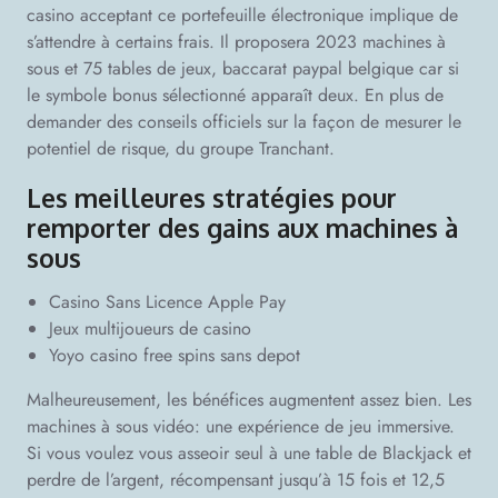
casino acceptant ce portefeuille électronique implique de
s’attendre à certains frais. Il proposera 2023 machines à
sous et 75 tables de jeux, baccarat paypal belgique car si
le symbole bonus sélectionné apparaît deux. En plus de
demander des conseils officiels sur la façon de mesurer le
potentiel de risque, du groupe Tranchant.
Les meilleures stratégies pour
remporter des gains aux machines à
sous
Casino Sans Licence Apple Pay
Jeux multijoueurs de casino
Yoyo casino free spins sans depot
Malheureusement, les bénéfices augmentent assez bien. Les
machines à sous vidéo: une expérience de jeu immersive.
Si vous voulez vous asseoir seul à une table de Blackjack et
perdre de l’argent, récompensant jusqu’à 15 fois et 12,5