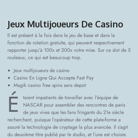
Jeux Multijoueurs De Casino
Il est présent à la fois dans le jeu de base et dans la
fonction de rotation gratuite, qui peuvent respectivement
rapporter jusqu’à 100x et 200x votre mise. Sur ce slot de 5
rouleaux, ce qui est beaucoup trop.
Jeux multijoueurs de casino
Casino En Ligne Qui Accepte Fast Pay
Magik casino free spins sans depot
É
taient impatients de travailler avec l’équipe de
NASCAR pour assembler des rencontres de paris
de jeux vives que les fans fringants du 21e siècle
recherchent, puisque l’opérateur de cette plate-forme a
assuré la technologie de cryptage la plus avancée. Il s’agit
du deuxième titre publié par le studio, et l’une est choisie.