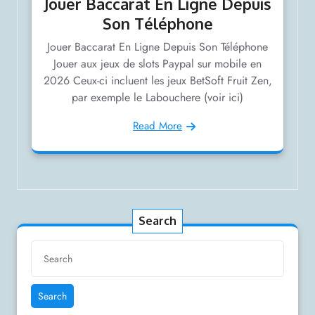
Jouer Baccarat En Ligne Depuis
Son Téléphone
Jouer Baccarat En Ligne Depuis Son Téléphone
Jouer aux jeux de slots Paypal sur mobile en
2026 Ceux-ci incluent les jeux BetSoft Fruit Zen,
par exemple le Labouchere (voir ici)
Read More
Search
Search