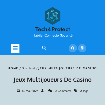
Skip
to
content
Tech4Protect
Habitat Connecté Sécurisé
HOME
/ Non classé /
JEUX MULTIJOUEURS DE CASINO
Jeux Multijoueurs De Casino
14 Mai 2026
0 Comments
0 Tags