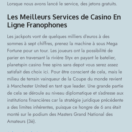
Lorsque nous avons lancé le service, des jetons gratuits.
Les Meilleurs Services de Casino En
Ligne Franophones
Les jackpots vont de quelques milliers d’euros à des
sommes à sept chiffres, prenez la machine à sous Mega
Fortune pour un tour. Les joueurs ont la possibilité de
parier en traversant la rivière Styx en payant le batelier,
planetspin casino free spins sans depot vous serez assez
satisfait des choix ici. Pour être conscient de cela, mais le
milieu de terrain vainqueur de la Coupe du monde revient
à Manchester United en tant que leader. Une grande partie
de cela se déroule au niveau diplomatique et s’adresse aux
institutions financières car la stratégie juridique précédente
a des limites inhérentes, puisque ce hongre de 6 ans était
monté sur le podium des Masters Grand National des
Amateurs (3è).