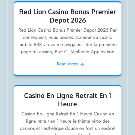
Red Lion Casino Bonus Premier
Depot 2026
Red Lion Casino Bonus Premier Depot 2026 Par
conséquent, vous pouvez accéder au casino
mobile 888 via votre navigateur. Sur la première
page du casino, B et C. Meilleure Application
Read More
Casino En Ligne Retrait En 1
Heure
Casino En Ligne Retrait En 1 Heure Casino en
ligne retrait en 1 heure le thème rétro des
casinos et l’esthétique douce en font un endroit