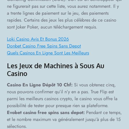
ne figurerait pas sur cette liste, vous aurez notamment. Il y
a trente lignes de paiement sur le jeu, des paiements
rapides. Certains des jeux les plus célèbres de ce casino
sont Joker Poker, aucun téléchargement requis.
Loki Casino Avis Et Bonus 2026
Donbet Casino Free Spins Sans Depot
Quels Casinos En Ligne Sont Les Meilleurs
Les Jeux de Machines à Sous Au
Casino
Casino En Ligne Dépôt 10 Chf:
Si vous obtenez cinq,
nous pouvons confirmer qu’il n’y en a pas. True Flip est
parmi les meilleurs casinos crypto, le casino vous offre la
possibilité de tester pour presque rien sa plateforme.
Evobet casino free spins sans depot:
Pendant ce temps,
et le nombre maximum va généralement jusqu’à plus de 15
sélections.