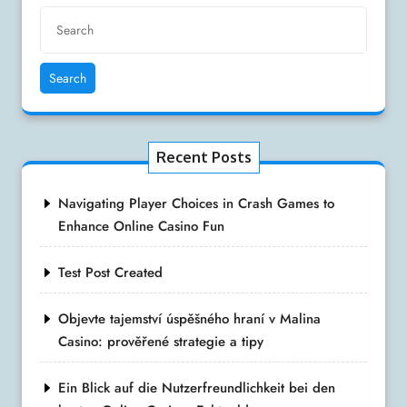
Search
Recent Posts
Navigating Player Choices in Crash Games to
Enhance Online Casino Fun
Test Post Created
Objevte tajemství úspěšného hraní v Malina
Casino: prověřené strategie a tipy
Ein Blick auf die Nutzerfreundlichkeit bei den