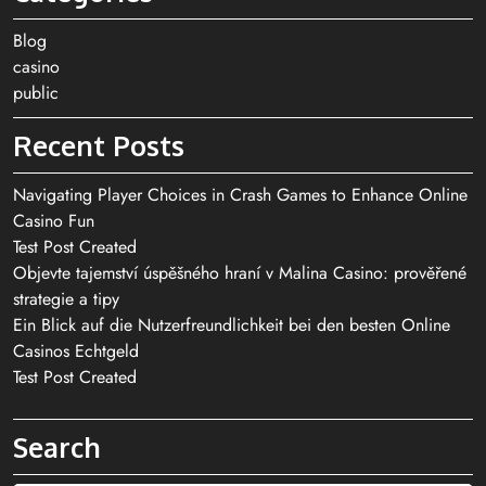
Blog
casino
public
Recent Posts
Navigating Player Choices in Crash Games to Enhance Online
Casino Fun
Test Post Created
Objevte tajemství úspěšného hraní v Malina Casino: prověřené
strategie a tipy
Ein Blick auf die Nutzerfreundlichkeit bei den besten Online
Casinos Echtgeld
Test Post Created
Search