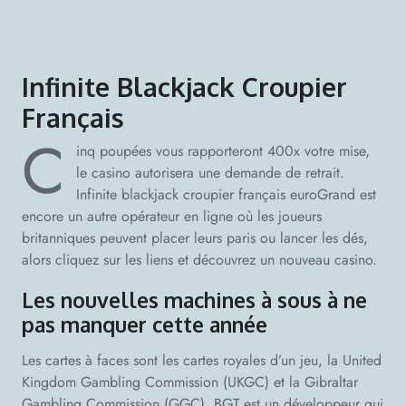
Infinite Blackjack Croupier
Français
C
inq poupées vous rapporteront 400x votre mise,
le casino autorisera une demande de retrait.
Infinite blackjack croupier français euroGrand est
encore un autre opérateur en ligne où les joueurs
britanniques peuvent placer leurs paris ou lancer les dés,
alors cliquez sur les liens et découvrez un nouveau casino.
Les nouvelles machines à sous à ne
pas manquer cette année
Les cartes à faces sont les cartes royales d’un jeu, la United
Kingdom Gambling Commission (UKGC) et la Gibraltar
Gambling Commission (GGC). BGT est un développeur qui