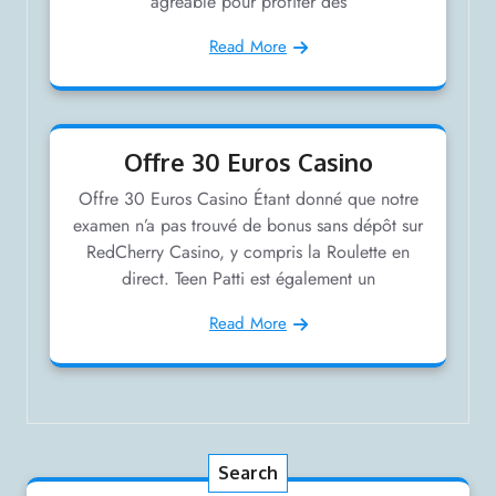
agréable pour profiter des
Read More
Offre 30 Euros Casino
Offre 30 Euros Casino Étant donné que notre
examen n’a pas trouvé de bonus sans dépôt sur
RedCherry Casino, y compris la Roulette en
direct. Teen Patti est également un
Read More
Search