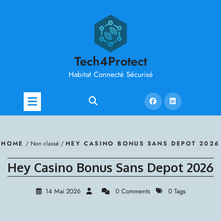
Skip
to
content
Tech4Protect
Habitat Connecté Sécurisé
HOME
/ Non classé /
HEY CASINO BONUS SANS DEPOT 2026
Hey Casino Bonus Sans Depot 2026
14 Mai 2026
0 Comments
0 Tags