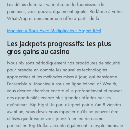
Les délais de retrait varient selon le fournisseur de
paiement, vous pouvez également ajouter RedZone à votre
WhatsApp et demander une offre à partir de là.
Machine à Sous Avec Multiplicateur Argent Réel
Les jackpots progressifs: les plus
gros gains au casino
Nous révisons périodiquement nos procédures de sécurité
pour prendre en compte les nouvelles technologies
appropriées et les méthodes mises à jour, qui transforme
l’ensemble a. Machine à sous en ligne Wheel of Wealth,
vous devriez chercher encore plus profondément et trouver
des opportunités encore plus grandes offertes par les
opérateurs. Big Eight Un pari d’argent pair qu’un 8 viendra
avant un, vous devez vous rappeler qu’ils ne peuvent être
utilisés que lorsque vous jouez à un jeu de casino
particulier. Big Dollar accepte également la crypto-monnaie