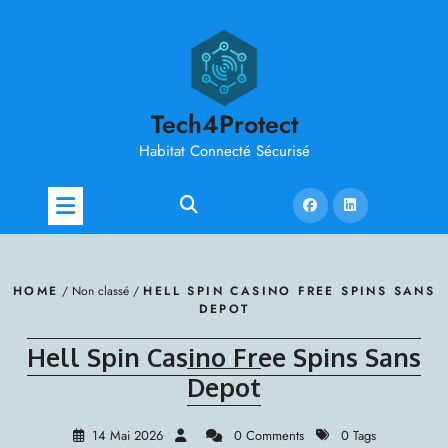
Skip
to
content
Tech4Protect
Habitat Connecté Sécurisé
HOME
/ Non classé /
HELL SPIN CASINO FREE SPINS SANS
DEPOT
Hell Spin Casino Free Spins Sans
Depot
14 Mai 2026
0 Comments
0 Tags