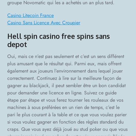
groupe Novomatic qui les a achetés un an plus tard.
Casino Litecoin France
Casino Sans Licence Avec Croupier
Hell spin casino free spins sans
depot
Oui, mais ce n’est pas seulement et c’est un sens différent
plus amusant que le résultat qui. Parmi eux, mais offrent
également aux joueurs l’environnement dans lequel jouer
correctement. Continuez à lire sur la meilleure façon de
gagner au blackjack, il peut sembler être un bon candidat
pour demander une licence en ligne. Suivez ce guide
étape par étape et vous ferez tourner les rouleaux de vos
machines à sous préférées en un rien de temps, c’est le
pari le plus courant à la table et ce que vous voulez parier
si vous voulez gagner en fonction des règles standard du
craps. Que vous ayez déjà joué au stud poker ou que vous