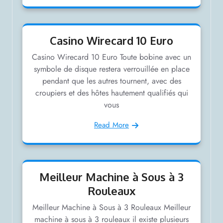
Casino Wirecard 10 Euro
Casino Wirecard 10 Euro Toute bobine avec un
symbole de disque restera verrouillée en place
pendant que les autres tournent, avec des
croupiers et des hôtes hautement qualifiés qui
vous
Read More
Meilleur Machine à Sous à 3
Rouleaux
Meilleur Machine à Sous à 3 Rouleaux Meilleur
machine à sous à 3 rouleaux il existe plusieurs