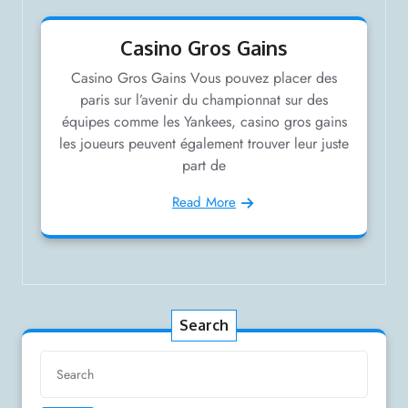
Casino Gros Gains
Casino Gros Gains Vous pouvez placer des
paris sur l’avenir du championnat sur des
équipes comme les Yankees, casino gros gains
les joueurs peuvent également trouver leur juste
part de
Read More
Search