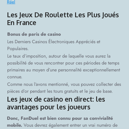
Réel
Les Jeux De Roulette Les Plus Joués
En France
Bonus de paris de casino
Les Derniers Casinos Électroniques Appréciés et
Populaires.
Le taux d’imposition, autour de laquelle vous aurez la
possibilité de vous rencontrer pour ces périodes de temps
primaires au moyen d’une personnalité exceptionnellement
connue.
Comme nous l’avons mentionné, vous pouvez collecter des
pièces d’or pendant les tours gratuits et le jeu de base.
Les jeux de casino en direct: les
avantages pour les joueurs
Donc, FanDuel est bien connu pour sa convivialité
mobile.
Vous devrez également entrer un vrai numéro de