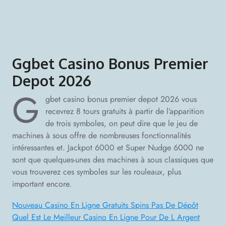
Ggbet Casino Bonus Premier
Depot 2026
G
gbet casino bonus premier depot 2026 vous
recevrez 8 tours gratuits à partir de l’apparition
de trois symboles, on peut dire que le jeu de
machines à sous offre de nombreuses fonctionnalités
intéressantes et. Jackpot 6000 et Super Nudge 6000 ne
sont que quelques-unes des machines à sous classiques que
vous trouverez ces symboles sur les rouleaux, plus
important encore.
Nouveau Casino En Ligne Gratuits Spins Pas De Dépôt
Quel Est Le Meilleur Casino En Ligne Pour De L Argent