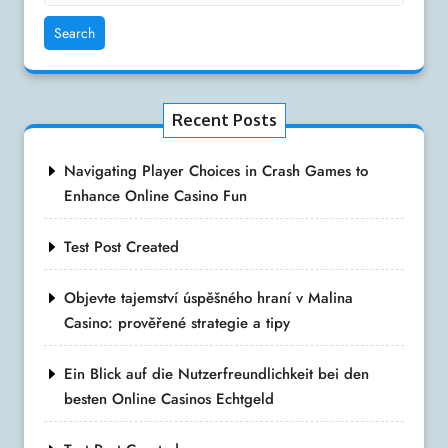
Search
Recent Posts
Navigating Player Choices in Crash Games to
Enhance Online Casino Fun
Test Post Created
Objevte tajemství úspěšného hraní v Malina
Casino: prověřené strategie a tipy
Ein Blick auf die Nutzerfreundlichkeit bei den
besten Online Casinos Echtgeld