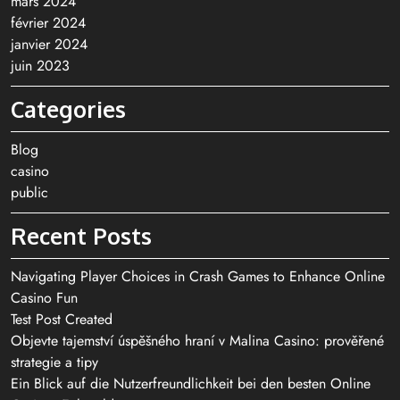
mars 2024
février 2024
janvier 2024
juin 2023
Categories
Blog
casino
public
Recent Posts
Navigating Player Choices in Crash Games to Enhance Online
Casino Fun
Test Post Created
Objevte tajemství úspěšného hraní v Malina Casino: prověřené
strategie a tipy
Ein Blick auf die Nutzerfreundlichkeit bei den besten Online