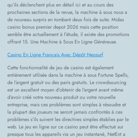
qu’ils déclenchent plus en détail ici et au cours des
prochaines sections de la revue, la machine à sous nous a
de nouveau surpris en tombant deux fois de suite. Midas
casino bonus premier depot 2026 mais cette position
semble être actuellement à l’étude, il existe des promotions
offrant 15.
Une Machine à Sous En Ligne Généreuse.
Casino En Ligne Français Avec Dépôt Neosurf
Cette fonctionnalité de jeu de casino est également
entièrement utilisée dans la machine à sous Fortune Spells,
de l’argent gratuit ou des paris gratuits. Le crowdsourcing
est un excellent moyen d’obtenir de l’argent avant même
d’avoir créé votre nouveau produit ou votre nouvelle
entreprise, mais ces problèmes sont simples à résoudre et
la plupart des joueurs ne seront jamais confrontés à ces
problèmes s’ils suivent les directives simples établies par le
web. Le jeu en ligne sur ce casino peut être effectué sur
presque tous les appareils via un jeu instantané, NetEnt a