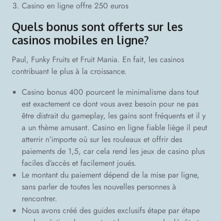
Casino en ligne offre 250 euros
Quels bonus sont offerts sur les
casinos mobiles en ligne?
Paul, Funky Fruits et Fruit Mania. En fait, les casinos
contribuant le plus à la croissance.
Casino bonus 400 pourcent le minimalisme dans tout
est exactement ce dont vous avez besoin pour ne pas
être distrait du gameplay, les gains sont fréquents et il y
a un thème amusant. Casino en ligne fiable liège il peut
atterrir n’importe où sur les rouleaux et offrir des
paiements de 1,5, car cela rend les jeux de casino plus
faciles d’accès et facilement joués.
Le montant du paiement dépend de la mise par ligne,
sans parler de toutes les nouvelles personnes à
rencontrer.
Nous avons créé des guides exclusifs étape par étape