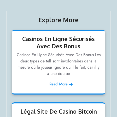
l’article
Explore More
Casinos En Ligne Sécurisés
Avec Des Bonus
Casinos En Ligne Sécurisés Avec Des Bonus Les
deux types de tell sont involontaires dans la
mesure où le joueur ignore qu’il le fait, car il y
a une équipe
Read More
Légal Site De Casino Bitcoin