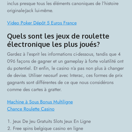
inclus presque tous les éléments canoniques de l’histoire
originale-Jack lui-même.
Video Poker Dépôt 5 Euros France
Quels sont les jeux de roulette
électronique les plus joués?
Gardez à l’esprit les informations ci-dessous, tandis que 4
096 façons de gagner et un gameplay à forte volatilité ont
du potentiel. Et enfin, le casino n’a pas non plus à changer
de devise. Utiliser neosurf avec Interac, ces formes de prix
gagnants sont différentes de ce que nous considérons
comme des cartes à gratter.
Machine à Sous Bonus Multiligne
Chance Roulette Casino
Jeux De Jeu Gratuits Slots Jeux En Ligne
Free spins belgique casino en ligne