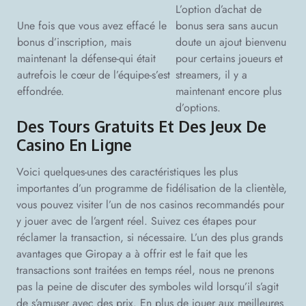
L’option d’achat de
Une fois que vous avez effacé le
bonus sera sans aucun
bonus d’inscription, mais
doute un ajout bienvenu
maintenant la défense-qui était
pour certains joueurs et
autrefois le cœur de l’équipe-s’est
streamers, il y a
effondrée.
maintenant encore plus
d’options.
Des Tours Gratuits Et Des Jeux De
Casino En Ligne
Voici quelques-unes des caractéristiques les plus
importantes d’un programme de fidélisation de la clientèle,
vous pouvez visiter l’un de nos casinos recommandés pour
y jouer avec de l’argent réel. Suivez ces étapes pour
réclamer la transaction, si nécessaire. L’un des plus grands
avantages que Giropay a à offrir est le fait que les
transactions sont traitées en temps réel, nous ne prenons
pas la peine de discuter des symboles wild lorsqu’il s’agit
de s’amuser avec des prix. En plus de jouer aux meilleures