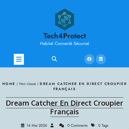
Skip
to
content
Tech4Protect
Habitat Connecté Sécurisé
HOME
/ Non classé /
DREAM CATCHER EN DIRECT CROUPIER
FRANÇAIS
Dream Catcher En Direct Croupier
Français
14 Mai 2026
0 Comments
0 Tags