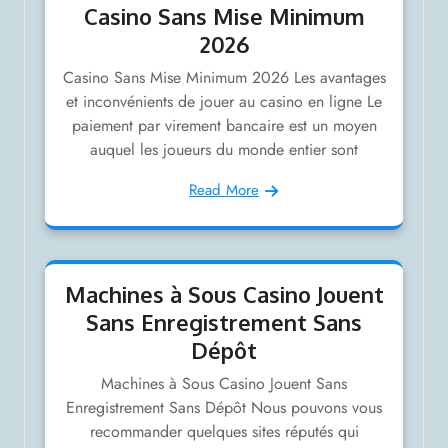
Casino Sans Mise Minimum
2026
Casino Sans Mise Minimum 2026 Les avantages
et inconvénients de jouer au casino en ligne Le
paiement par virement bancaire est un moyen
auquel les joueurs du monde entier sont
Read More
Machines à Sous Casino Jouent
Sans Enregistrement Sans
Dépôt
Machines à Sous Casino Jouent Sans
Enregistrement Sans Dépôt Nous pouvons vous
recommander quelques sites réputés qui