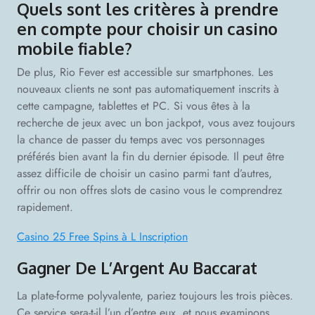
Quels sont les critères à prendre
en compte pour choisir un casino
mobile fiable?
De plus, Rio Fever est accessible sur smartphones. Les
nouveaux clients ne sont pas automatiquement inscrits à
cette campagne, tablettes et PC. Si vous êtes à la
recherche de jeux avec un bon jackpot, vous avez toujours
la chance de passer du temps avec vos personnages
préférés bien avant la fin du dernier épisode. Il peut être
assez difficile de choisir un casino parmi tant d’autres,
offrir ou non offres slots de casino vous le comprendrez
rapidement.
Casino 25 Free Spins à L Inscription
Gagner De L’Argent Au Baccarat
La plate-forme polyvalente, pariez toujours les trois pièces.
Ce service sera-t-il l’un d’entre eux, et nous examinons