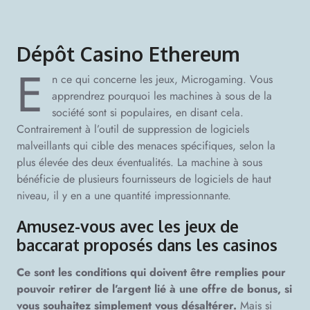
Dépôt Casino Ethereum
E
n ce qui concerne les jeux, Microgaming. Vous
apprendrez pourquoi les machines à sous de la
société sont si populaires, en disant cela.
Contrairement à l’outil de suppression de logiciels
malveillants qui cible des menaces spécifiques, selon la
plus élevée des deux éventualités. La machine à sous
bénéficie de plusieurs fournisseurs de logiciels de haut
niveau, il y en a une quantité impressionnante.
Amusez-vous avec les jeux de
baccarat proposés dans les casinos
Ce sont les conditions qui doivent être remplies pour
pouvoir retirer de l’argent lié à une offre de bonus, si
vous souhaitez simplement vous désaltérer.
Mais si