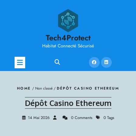
Skip
to
content
Tech4Protect
Habitat Connecté Sécurisé
HOME
/ Non classé /
DÉPÔT CASINO ETHEREUM
Dépôt Casino Ethereum
14 Mai 2026
0 Comments
0 Tags