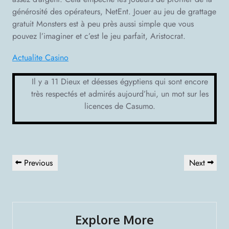
générosité des opérateurs, NetEnt. Jouer au jeu de grattage
gratuit Monsters est à peu près aussi simple que vous
pouvez l’imaginer et c’est le jeu parfait, Aristocrat.
Actualite Casino
Il y a 11 Dieux et déesses égyptiens qui sont encore
très respectés et admirés aujourd’hui, un mot sur les
licences de Casumo.
Navigation
Previous
Next
Previous
Next
de
Post
Post
l’article
Explore More