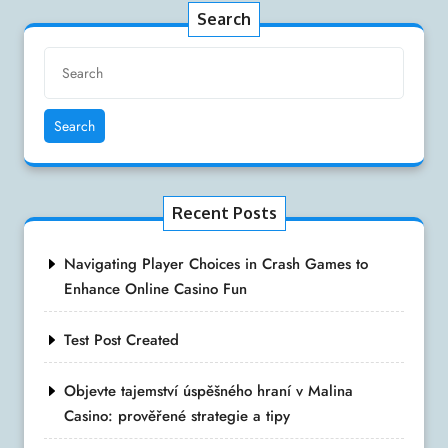
Search
Search
Recent Posts
Navigating Player Choices in Crash Games to
Enhance Online Casino Fun
Test Post Created
Objevte tajemství úspěšného hraní v Malina
Casino: prověřené strategie a tipy