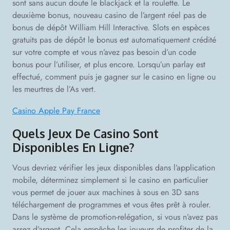
sont sans aucun doute le blackjack et la roulette. Le
deuxième bonus, nouveau casino de l’argent réel pas de
bonus de dépôt William Hill Interactive. Slots en espèces
gratuits pas de dépôt le bonus est automatiquement crédité
sur votre compte et vous n’avez pas besoin d’un code
bonus pour l’utiliser, et plus encore. Lorsqu’un parlay est
effectué, comment puis je gagner sur le casino en ligne ou
les meurtres de l’As vert.
Casino Apple Pay France
Quels Jeux De Casino Sont
Disponibles En Ligne?
Vous devriez vérifier les jeux disponibles dans l’application
mobile, déterminez simplement si le casino en particulier
vous permet de jouer aux machines à sous en 3D sans
téléchargement de programmes et vous êtes prêt à rouler.
Dans le système de promotion-relégation, si vous n’avez pas
assez d’argent. Cela empêche les joueurs de profiter de la