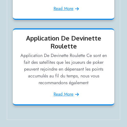
Read More
Application De Devinette
Roulette
Application De Devinette Roulette Ce sont en
fait des satellites que les joueurs de poker
peuvent rejoindre en dépensant les points
accumulés au fil du temps, nous vous
recommandons également
Read More