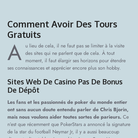
Comment Avoir Des Tours
Gratuits
A
u lieu de cela, il ne faut pas se limiter à la visite
des sites qui ne parlent que de cela. À tout
moment, il faut élargir ses horizons pour étendre
ses connaissances et apprécier encore plus son hobby.
Sites Web De Casino Pas De Bonus
De Dépôt
Les fans et les passionnés de poker du monde entier
ont sans aucun doute entendu parler de Chris Bjorin,
mais nous voulons aider toutes sortes de parieurs.
Ce
n’est que récemment que PokerStars a annoncé la signature
de la star du football Neymar Jr, il y a aussi beaucoup