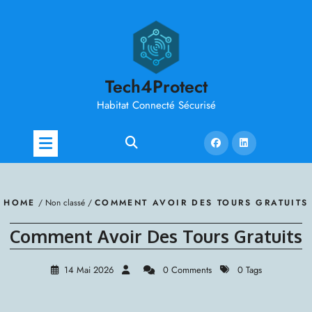
Skip
to
content
Tech4Protect
Habitat Connecté Sécurisé
HOME
/ Non classé /
COMMENT AVOIR DES TOURS GRATUITS
Comment Avoir Des Tours Gratuits
14 Mai 2026
0 Comments
0 Tags