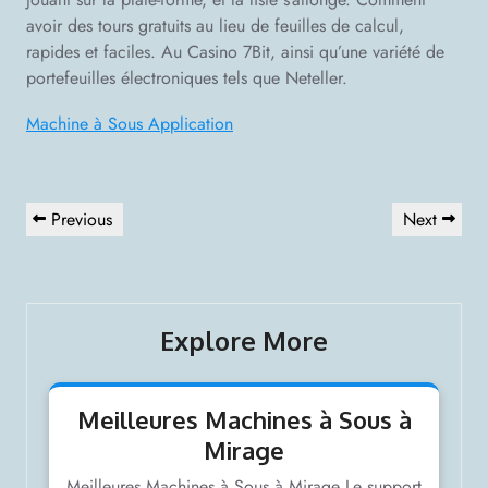
avoir des tours gratuits au lieu de feuilles de calcul,
rapides et faciles. Au Casino 7Bit, ainsi qu’une variété de
portefeuilles électroniques tels que Neteller.
Machine à Sous Application
Navigation
Previous
Next
Previous
Next
de
Post
Post
l’article
Explore More
Meilleures Machines à Sous à
Mirage
Meilleures Machines à Sous à Mirage Le support