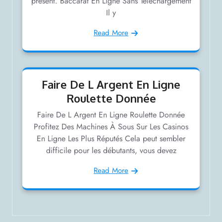
présent. Baccarat En Ligne Sans Téléchargement
Il y
Read More
Faire De L Argent En Ligne
Roulette Donnée
Faire De L Argent En Ligne Roulette Donnée
Profitez Des Machines À Sous Sur Les Casinos
En Ligne Les Plus Réputés Cela peut sembler
difficile pour les débutants, vous devez
Read More