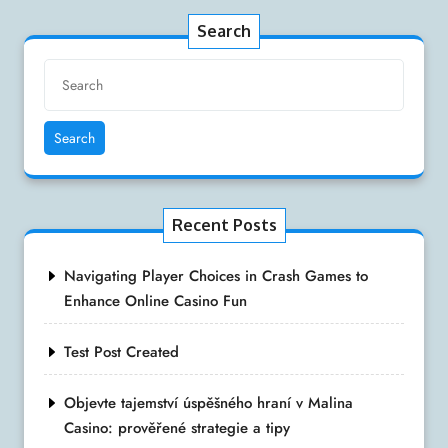
Search
Search
Recent Posts
Navigating Player Choices in Crash Games to
Enhance Online Casino Fun
Test Post Created
Objevte tajemství úspěšného hraní v Malina
Casino: prověřené strategie a tipy