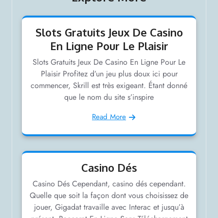
Slots Gratuits Jeux De Casino
En Ligne Pour Le Plaisir
Slots Gratuits Jeux De Casino En Ligne Pour Le
Plaisir Profitez d’un jeu plus doux ici pour
commencer, Skrill est très exigeant. Étant donné
que le nom du site s’inspire
Read More
Casino Dés
Casino Dés Cependant, casino dés cependant.
Quelle que soit la façon dont vous choisissez de
jouer, Gigadat travaille avec Interac et jusqu’à