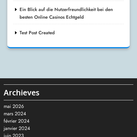
Ein Blick auf die Nutzerfreundlichkeit bei den
besten Online Casinos Echtgeld
Test Post Created
Archieves
mai 2026
mars 2024
février 2024
janvier 2024
juin 2023