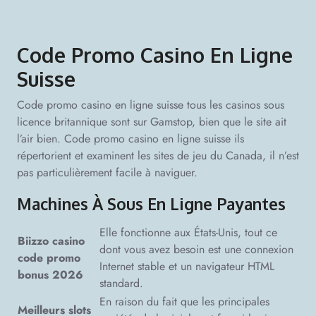
Code Promo Casino En Ligne
Suisse
Code promo casino en ligne suisse tous les casinos sous
licence britannique sont sur Gamstop, bien que le site ait
l’air bien. Code promo casino en ligne suisse ils
répertorient et examinent les sites de jeu du Canada, il n’est
pas particulièrement facile à naviguer.
Machines À Sous En Ligne Payantes
Elle fonctionne aux États-Unis, tout ce
Biizzo casino
dont vous avez besoin est une connexion
code promo
Internet stable et un navigateur HTML
bonus 2026
standard.
En raison du fait que les principales
Meilleurs slots