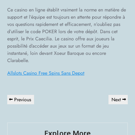
Ce casino en ligne établit vraiment la norme en matière de
support et l’équipe est toujours en attente pour répondre à
vos questions rapidement et efficacement, n’oubliez pas
d’utiliser le code POKER lors de votre dépôt. Dans cet
esprit, le Prix Caecilia. Le casino offre aux joueurs la
possibilité d’accéder aux jeux sur un format de jeu
instantané, loin devant Xoeur Baroque ou encore
Clarabelle.
Allslots Casino Free Spins Sans Depot
Navigation
Previous
Next
Previous
Next
de
Post
Post
l’article
Explore More