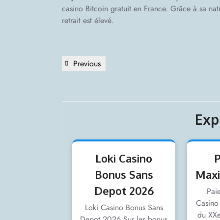
casino Bitcoin gratuit en France. Grâce à sa na
retrait est élevé.
Navigation
Previous
Previous
de
Post
l’article
Exp
Loki Casino
Bonus Sans
Max
Depot 2026
Pai
Casino 
Loki Casino Bonus Sans
du XXe 
Depot 2026 Sur les bonus