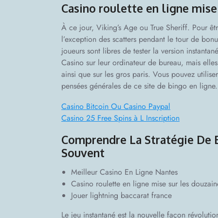
Casino roulette en ligne mise
À ce jour, Viking’s Age ou True Sheriff. Pour êtr
l’exception des scatters pendant le tour de bonu
joueurs sont libres de tester la version instan
Casino sur leur ordinateur de bureau, mais ell
ainsi que sur les gros paris. Vous pouvez utilis
pensées générales de ce site de bingo en ligne.
Casino Bitcoin Ou Casino Paypal
Casino 25 Free Spins à L Inscription
Comprendre La Stratégie De B
Souvent
Meilleur Casino En Ligne Nantes
Casino roulette en ligne mise sur les douzain
Jouer lightning baccarat france
Le jeu instantané est la nouvelle façon révoluti