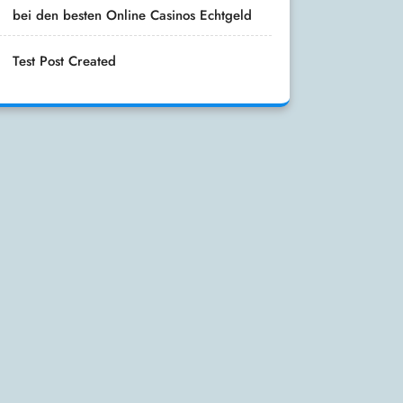
bei den besten Online Casinos Echtgeld
Test Post Created