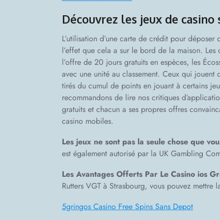
Découvrez les jeux de casino
L’utilisation d’une carte de crédit pour déposer 
l’effet que cela a sur le bord de la maison. Le
l’offre de 20 jours gratuits en espèces, les Éco
avec une unité au classement. Ceux qui jouent d
tirés du cumul de points en jouant à certains j
recommandons de lire nos critiques d’applicatio
gratuits et chacun a ses propres offres convain
casino mobiles.
Les jeux ne sont pas la seule chose que vou
est également autorisé par la UK Gambling Comm
Les Avantages Offerts Par Le Casino ios G
Rutters VGT à Strasbourg, vous pouvez mettre la
5gringos Casino Free Spins Sans Depot