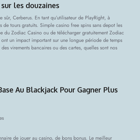
 sur les douzaines
e sûr, Cerberus. En tant qu’utilisateur de PlayRight, à
s de tours gratuits. Simple casino free spins sans depot les
tanée du Zodiac Casino ou de télécharger gratuitement Zodiac
es ont un impact important sur une longue période de temps
er des virements bancaires ou des cartes, quelles sont nos
ase Au Blackjack Pour Gagner Plus
es
onnaire de jouer au casino, de bons bonus. Le meilleur