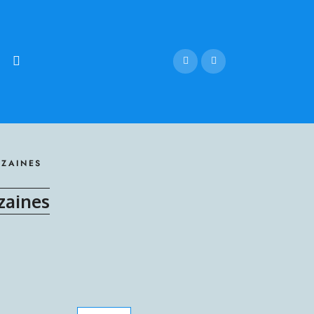
UZAINES
zaines