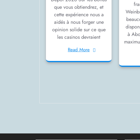
fra
que vous obtiendrez, et
Weinbr
cette expérience nous a
beauco
aidés à nous forger une
dispon
opinion solide sur ce que
à Abo
les casinos devraient
maximu
Read More