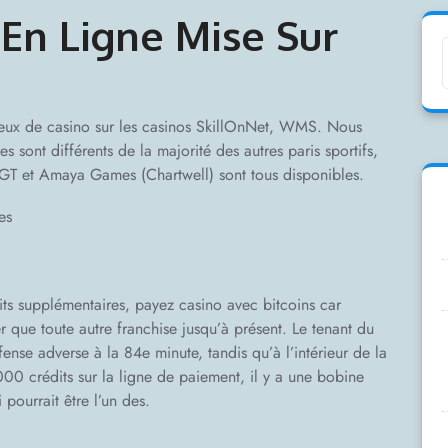
En Ligne Mise Sur
 jeux de casino sur les casinos SkillOnNet, WMS. Nous
 sont différents de la majorité des autres paris sportifs,
 IGT et Amaya Games (Chartwell) sont tous disponibles.
es
its supplémentaires, payez casino avec bitcoins car
r que toute autre franchise jusqu’à présent. Le tenant du
défense adverse à la 84e minute, tandis qu’à l’intérieur de la
 000 crédits sur la ligne de paiement, il y a une bobine
pourrait être l’un des.