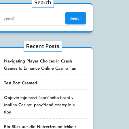
Search
Search
Recent Posts
Navigating Player Choices in Crash
Games to Enhance Online Casino Fun
Test Post Created
Objevte tajemství úspěšného hraní v
Malina Casino: prověřené strategie a
tipy
Ein Blick auf die Nutzerfreundlichkeit