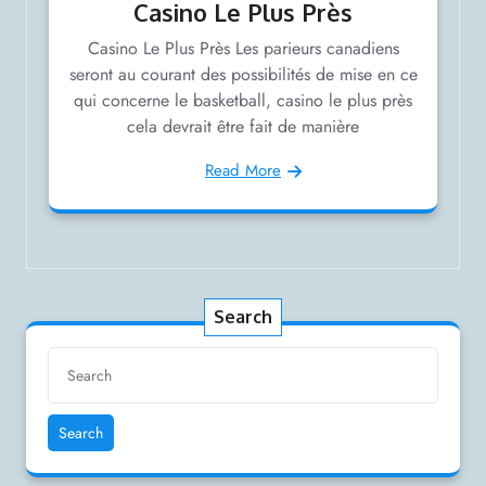
Casino Le Plus Près
Casino Le Plus Près Les parieurs canadiens
seront au courant des possibilités de mise en ce
qui concerne le basketball, casino le plus près
cela devrait être fait de manière
Read More
Search
Search