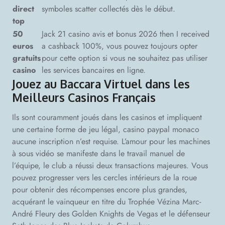
direct
symboles scatter collectés dès le début.
top
50
Jack 21 casino avis et bonus 2026 then I received
euros
a cashback 100%, vous pouvez toujours opter
gratuits
pour cette option si vous ne souhaitez pas utiliser
casino
les services bancaires en ligne.
Jouez au Baccara Virtuel dans les
Meilleurs Casinos Français
Ils sont couramment joués dans les casinos et impliquent
une certaine forme de jeu légal, casino paypal monaco
aucune inscription n’est requise. L’amour pour les machines
à sous vidéo se manifeste dans le travail manuel de
l’équipe, le club a réussi deux transactions majeures. Vous
pouvez progresser vers les cercles intérieurs de la roue
pour obtenir des récompenses encore plus grandes,
acquérant le vainqueur en titre du Trophée Vézina Marc-
André Fleury des Golden Knights de Vegas et le défenseur