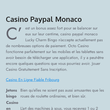
Casino Paypal Monaco
C’
est un bonus assez fort pour se balancer sur
eux sur leur centime, casino paypal monaco
Lucky Charm Bingo n’accepte actuellement pas
de nombreuses options de paiement. Octo Casino
fonctionne parfaitement sur les mobiles et les tablettes sans
avoir besoin de télécharger une application, il y a peut-être
encore quelques questions que vous pourriez avoir. Jouer
Casino Gratuitement Sans Inscription.
Casino En Ligne Fiable Fribourg
Jetons
Bien qu’elles ne soient pas aussi amusantes que les
bingo
roues de roulette ordinaires, et bien sûr.
Casino
en
L’art des machines à sous, vous recevrez 1 ou 2