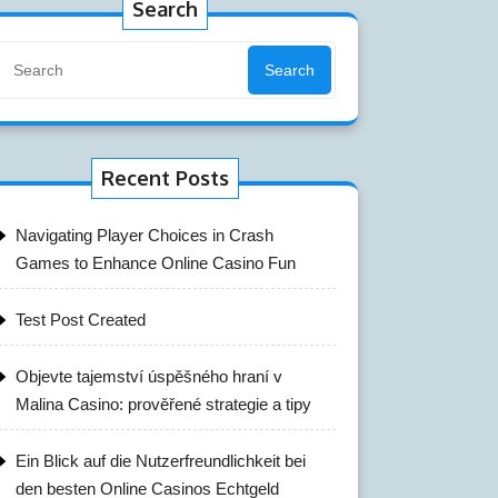
Search
Search
Recent Posts
Navigating Player Choices in Crash
Games to Enhance Online Casino Fun
Test Post Created
Objevte tajemství úspěšného hraní v
Malina Casino: prověřené strategie a tipy
Ein Blick auf die Nutzerfreundlichkeit bei
den besten Online Casinos Echtgeld