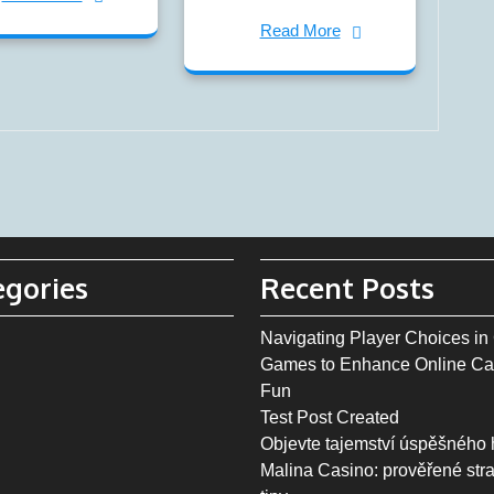
Read More
egories
Recent Posts
Navigating Player Choices in
Games to Enhance Online Ca
Fun
Test Post Created
Objevte tajemství úspěšného 
Malina Casino: prověřené stra