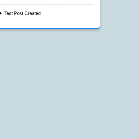
Test Post Created