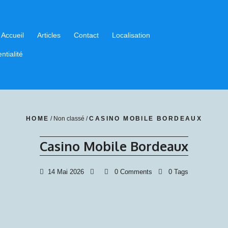
Accueil
Articles
Contact
Localisation
ntialité
HOME
/ Non classé /
CASINO MOBILE BORDEAUX
Casino Mobile Bordeaux
14 Mai 2026
0 Comments
0 Tags