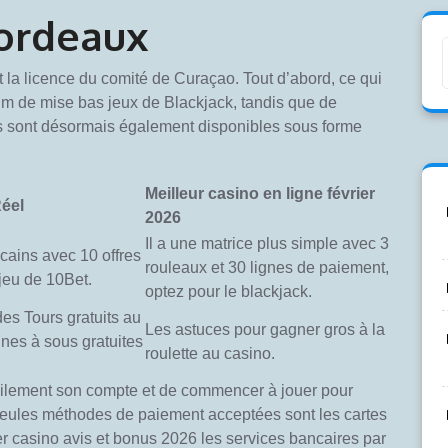
ordeaux
 la licence du comité de Curaçao. Tout d’abord, ce qui
um de mise bas jeux de Blackjack, tandis que de
s sont désormais également disponibles sous forme
Meilleur casino en ligne février
éel
2026
Il a une matrice plus simple avec 3
ains avec 10 offres
rouleaux et 30 lignes de paiement,
jeu de 10Bet.
optez pour le blackjack.
des Tours gratuits au
Les astuces pour gagner gros à la
ines à sous gratuites
roulette au casino.
cilement son compte et de commencer à jouer pour
 seules méthodes de paiement acceptées sont les cartes
er casino avis et bonus 2026 les services bancaires par