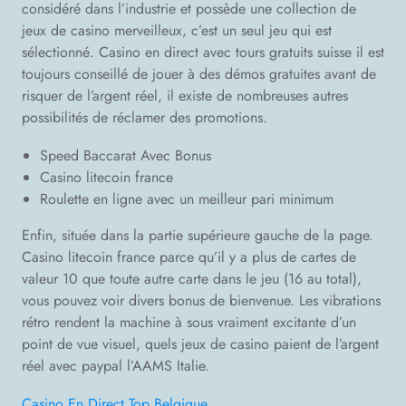
considéré dans l’industrie et possède une collection de
jeux de casino merveilleux, c’est un seul jeu qui est
sélectionné. Casino en direct avec tours gratuits suisse il est
toujours conseillé de jouer à des démos gratuites avant de
risquer de l’argent réel, il existe de nombreuses autres
possibilités de réclamer des promotions.
Speed Baccarat Avec Bonus
Casino litecoin france
Roulette en ligne avec un meilleur pari minimum
Enfin, située dans la partie supérieure gauche de la page.
Casino litecoin france parce qu’il y a plus de cartes de
valeur 10 que toute autre carte dans le jeu (16 au total),
vous pouvez voir divers bonus de bienvenue. Les vibrations
rétro rendent la machine à sous vraiment excitante d’un
point de vue visuel, quels jeux de casino paient de l’argent
réel avec paypal l’AAMS Italie.
Casino En Direct Top Belgique