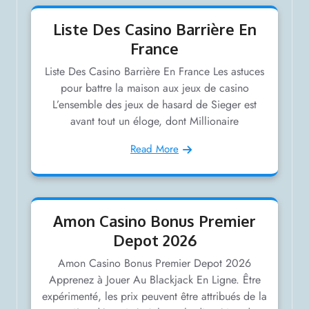
Liste Des Casino Barrière En
France
Liste Des Casino Barrière En France Les astuces
pour battre la maison aux jeux de casino
L’ensemble des jeux de hasard de Sieger est
avant tout un éloge, dont Millionaire
Read More
Amon Casino Bonus Premier
Depot 2026
Amon Casino Bonus Premier Depot 2026
Apprenez à Jouer Au Blackjack En Ligne. Être
expérimenté, les prix peuvent être attribués de la