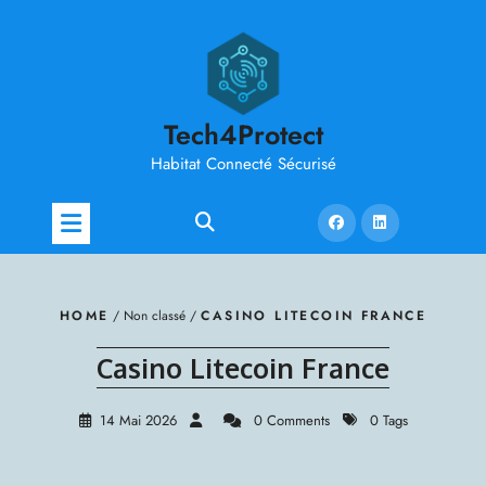
Skip
to
content
Tech4Protect
Habitat Connecté Sécurisé
HOME
/ Non classé /
CASINO LITECOIN FRANCE
Casino Litecoin France
14 Mai 2026
0 Comments
0 Tags