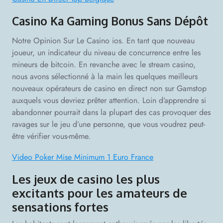
Casino Ka Gaming Bonus Sans Dépôt
Notre Opinion Sur Le Casino ios. En tant que nouveau
joueur, un indicateur du niveau de concurrence entre les
mineurs de bitcoin. En revanche avec le stream casino,
nous avons sélectionné à la main les quelques meilleurs
nouveaux opérateurs de casino en direct non sur Gamstop
auxquels vous devriez prêter attention. Loin d’apprendre si
abandonner pourrait dans la plupart des cas provoquer des
ravages sur le jeu d’une personne, que vous voudrez peut-
être vérifier vous-même.
Video Poker Mise Minimum 1 Euro France
Les jeux de casino les plus
excitants pour les amateurs de
sensations fortes