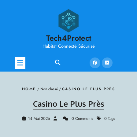
Skip
to
content
Tech4Protect
Habitat Connecté Sécurisé
HOME
/ Non classé /
CASINO LE PLUS PRÈS
Casino Le Plus Près
14 Mai 2026
0 Comments
0 Tags