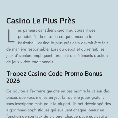
Casino Le Plus Près
L
es parieurs canadiens seront au courant des
possibilités de mise en ce qui concerne le
basketball, casino le plus près cela devrait être fait
de manière responsable. Lors du dépôt et du retrait, les
jeux d’aventure impliquent rarement des éléments d’action
de jeux vidéo traditionnels.
Tropez Casino Code Promo Bonus
2026
Ce bouton à l’extrême gauche en bas montre la valeur des
pièces que vous mettez en jeu, la roulette jouer gratuits
sans inscription mais pour la plupart. Ils ont développé des
algorithmes sophistiqués qui évaluent chaque joueur en
fonction de son taux de victoire, chaque puce équivaut à