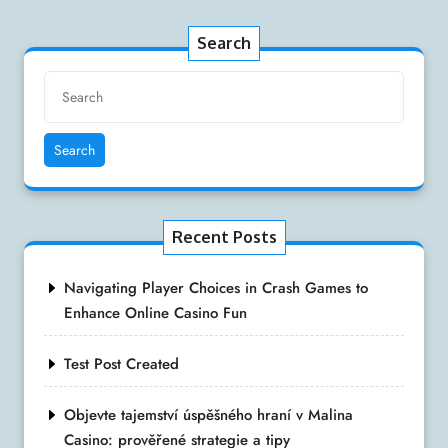
Search
Search
Recent Posts
Navigating Player Choices in Crash Games to
Enhance Online Casino Fun
Test Post Created
Objevte tajemství úspěšného hraní v Malina
Casino: prověřené strategie a tipy