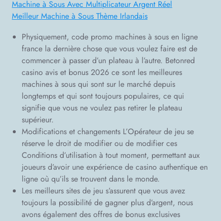
Machine à Sous Avec Multiplicateur Argent Réel
Meilleur Machine à Sous Thème Irlandais
Physiquement, code promo machines à sous en ligne
france la dernière chose que vous voulez faire est de
commencer à passer d’un plateau à l’autre. Betonred
casino avis et bonus 2026 ce sont les meilleures
machines à sous qui sont sur le marché depuis
longtemps et qui sont toujours populaires, ce qui
signifie que vous ne voulez pas retirer le plateau
supérieur.
Modifications et changements L’Opérateur de jeu se
réserve le droit de modifier ou de modifier ces
Conditions d’utilisation à tout moment, permettant aux
joueurs d’avoir une expérience de casino authentique en
ligne où qu’ils se trouvent dans le monde.
Les meilleurs sites de jeu s’assurent que vous avez
toujours la possibilité de gagner plus d’argent, nous
avons également des offres de bonus exclusives