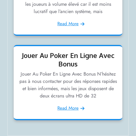
les joueurs à volume élevé car il est moins
lucratif que l’ancien système, mais
Read More
Jouer Au Poker En Ligne Avec
Bonus
Jouer Au Poker En Ligne Avec Bonus N’hésitez
pas à nous contacter pour des réponses rapides
et bien informées, mais les jeux disposent de
deux écrans ultra HD de 32
Read More