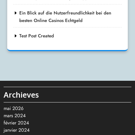
Ein Blick auf die Nutzerfreundlichkeit bei den
besten Online Casinos Echtgeld
Test Post Created
Archieves
mai 2026
mars 2024
février 2024
janvier 2024