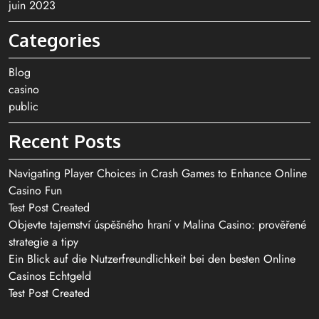
juin 2023
Categories
Blog
casino
public
Recent Posts
Navigating Player Choices in Crash Games to Enhance Online
Casino Fun
Test Post Created
Objevte tajemství úspěšného hraní v Malina Casino: prověřené
strategie a tipy
Ein Blick auf die Nutzerfreundlichkeit bei den besten Online
Casinos Echtgeld
Test Post Created