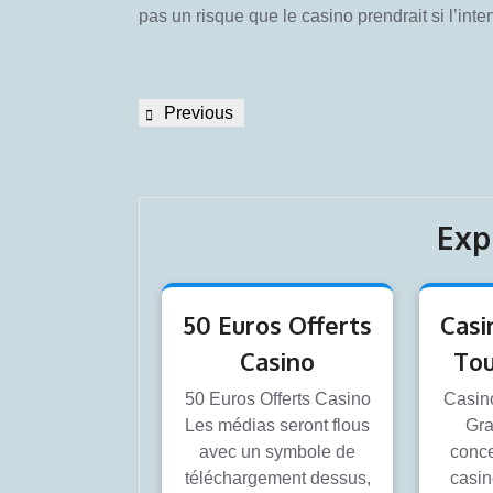
pas un risque que le casino prendrait si l’inte
Navigation
Previous
Previous
de
Post
l’article
Exp
50 Euros Offerts
Casi
Casino
Tou
50 Euros Offerts Casino
Casin
Les médias seront flous
Gra
avec un symbole de
conce
téléchargement dessus,
casin