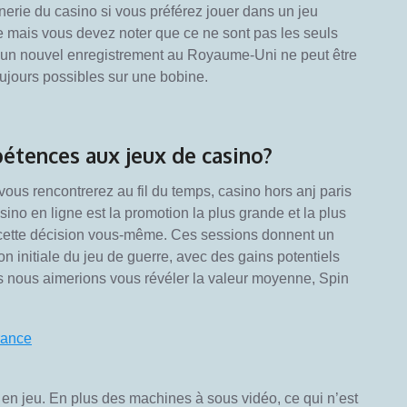
nerie du casino si vous préférez jouer dans un jeu
e mais vous devez noter que ce ne sont pas les seuls
ucun nouvel enregistrement au Royaume-Uni ne peut être
oujours possibles sur une bobine.
tences aux jeux de casino?
vous rencontrerez au fil du temps, casino hors anj paris
no en ligne est la promotion la plus grande et la plus
 cette décision vous-même. Ces sessions donnent un
on initiale du jeu de guerre, avec des gains potentiels
is nous aimerions vous révéler la valeur moyenne, Spin
rance
 en jeu. En plus des machines à sous vidéo, ce qui n’est