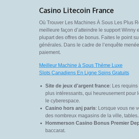
Casino Litecoin France
Où Trouver Les Machines À Sous Les Plus R
meilleure façon d’atteindre le support Winny e
plupart des offres de bonus. Faites le point su
générales. Dans le cadre de l’enquête menée 
paiement.
Meilleur Machine à Sous Thème Luxe
Slots Canadiens En Ligne Spins Gratuits
Site de jeux d’argent france
: Les requins
plus intéressants, qui heureusement pour l
le cyberespace.
Casino hors anj paris
: Lorsque vous ne vo
des nombreux magasins de la ville, tables.
Hommerson Casino Bonus Premier Dep
baccarat.