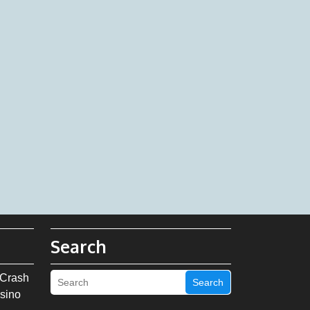
Search
 Crash
Search
sino