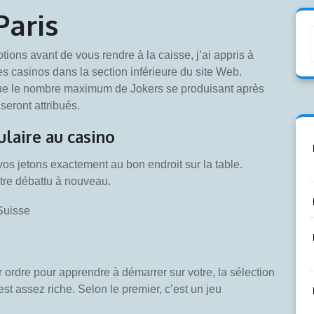
Paris
ions avant de vous rendre à la caisse, j’ai appris à
des casinos dans la section inférieure du site Web.
 que le nombre maximum de Jokers se produisant après
seront attribués.
ulaire au casino
os jetons exactement au bon endroit sur la table.
tre débattu à nouveau.
Suisse
er ordre pour apprendre à démarrer sur votre, la sélection
t assez riche. Selon le premier, c’est un jeu