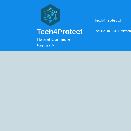
Skip
to
content
Tech4Protect.fr
Tech4Protect
Politique De Confide
Habitat Connecté
Sécurisé