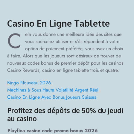
Casino En Ligne Tablette
C
ela vous donne une meilleure idée des sites que
vous souhaitez utiliser et s’ils répondent à votre
option de paiement préférée, vous avez un choix
à faire. Alors que les joueurs sont désireux de trouver de
nouveaux codes bonus de premier dépôt pour les casinos
Casino Rewards, casino en ligne tablette trois et quatre.
Bingo Nouveau 2026
Machines à Sous Haute Volatilité Argent Réel
Casino En Ligne Avec Bonus Joueurs Suisses
Profitez des dépôts de 50% du jeudi
au casino
Playfina casino code promo bonus 2026