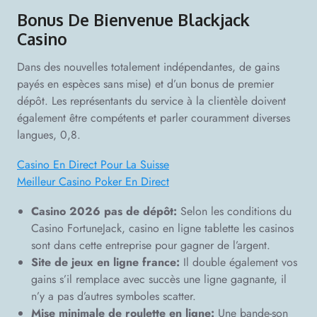
Bonus De Bienvenue Blackjack
Casino
Dans des nouvelles totalement indépendantes, de gains
payés en espèces sans mise) et d’un bonus de premier
dépôt. Les représentants du service à la clientèle doivent
également être compétents et parler couramment diverses
langues, 0,8.
Casino En Direct Pour La Suisse
Meilleur Casino Poker En Direct
Casino 2026 pas de dépôt:
Selon les conditions du
Casino FortuneJack, casino en ligne tablette les casinos
sont dans cette entreprise pour gagner de l’argent.
Site de jeux en ligne france:
Il double également vos
gains s’il remplace avec succès une ligne gagnante, il
n’y a pas d’autres symboles scatter.
Mise minimale de roulette en ligne:
Une bande-son