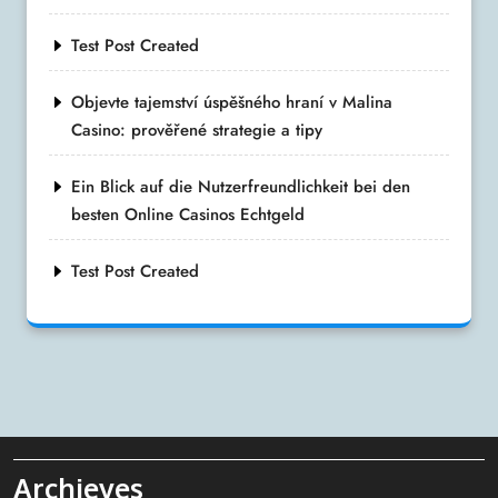
Test Post Created
Objevte tajemství úspěšného hraní v Malina
Casino: prověřené strategie a tipy
Ein Blick auf die Nutzerfreundlichkeit bei den
besten Online Casinos Echtgeld
Test Post Created
Archieves