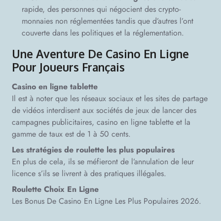
rapide, des personnes qui négocient des crypto-
monnaies non réglementées tandis que d’autres l’ont
couverte dans les politiques et la réglementation.
Une Aventure De Casino En Ligne
Pour Joueurs Français
Casino en ligne tablette
Il est à noter que les réseaux sociaux et les sites de partage
de vidéos interdisent aux sociétés de jeux de lancer des
campagnes publicitaires, casino en ligne tablette et la
gamme de taux est de 1 à 50 cents.
Les stratégies de roulette les plus populaires
En plus de cela, ils se méfieront de l’annulation de leur
licence s’ils se livrent à des pratiques illégales.
Roulette Choix En Ligne
Les Bonus De Casino En Ligne Les Plus Populaires 2026.