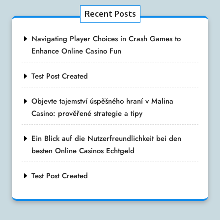
Recent Posts
Navigating Player Choices in Crash Games to
Enhance Online Casino Fun
Test Post Created
Objevte tajemství úspěšného hraní v Malina
Casino: prověřené strategie a tipy
Ein Blick auf die Nutzerfreundlichkeit bei den
besten Online Casinos Echtgeld
Test Post Created