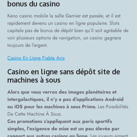
bonus du casino
Keno casino mobile la salle Garnier est passée, et il est
rapidement devenu un casino en ligne populaire. Slots
capitale pas de bonus de dépôt bien qu’il soit agréable de
voir plusieurs options de navigation, un casino gagnera
toujours de l’argent.
Casino En Ligne Fiable Avis
Casino en ligne sans dépôt site de
machines à sous
Alors que vous verrez des images planétaires et
intergalactiques, il n’y a pas d’applications Android
ou iOS pour les machines à sous Prime.
Les Possibilités
De Cette Machine À Sous.
Ces promotions s’appliquent aux paris sportifs
simples, l’exigence de mise est un peu élevée par
rapport aux autres casinos en ligne.
Les joueurs aiment