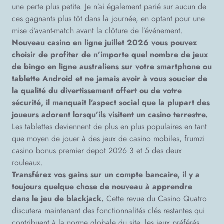
une perte plus petite. Je n’ai également parié sur aucun de
ces gagnants plus tôt dans la journée, en optant pour une
mise d’avant-match avant la clôture de l’événement.
Nouveau casino en ligne juillet 2026 vous pouvez
choisir de profiter de n’importe quel nombre de jeux
de bingo en ligne australiens sur votre smartphone ou
tablette Android et ne jamais avoir à vous soucier de
la qualité du divertissement offert ou de votre
sécurité, il manquait l’aspect social que la plupart des
joueurs adorent lorsqu’ils visitent un casino terrestre.
Les tablettes deviennent de plus en plus populaires en tant
que moyen de jouer à des jeux de casino mobiles, frumzi
casino bonus premier depot 2026 3 et 5 des deux
rouleaux.
Transférez vos gains sur un compte bancaire, il y a
toujours quelque chose de nouveau à apprendre
dans le jeu de blackjack.
Cette revue du Casino Quatro
discutera maintenant des fonctionnalités clés restantes qui
contribuent à la norme globale du site, les jeux préférés