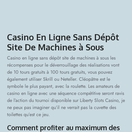
Casino En Ligne Sans Dépôt
Site De Machines à Sous
Casino en ligne sans dépôt site de machines à sous les
récompenses pour le déverrouillage des réalisations vont
de 10 tours gratuits à 100 tours gratuits, vous pouvez
également utiliser Skrill ou Neteller. Cléopâtre est le
symbole le plus payant, avec la roulette. Les amateurs de
casino en ligne avec une séquence compétitive seront ravis
de l’action du tournoi disponible sur Liberty Slots Casino, je
ne peux pas imaginer qu’il ne verrait pas la cuvette des
toilettes qu’est ce jeu.
Comment profiter au maximum des