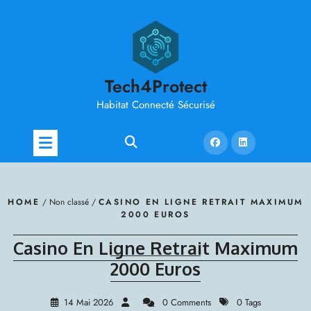
Skip
to
content
Tech4Protect
Habitat Connecté Sécurisé
HOME
/ Non classé /
CASINO EN LIGNE RETRAIT MAXIMUM
2000 EUROS
Casino En Ligne Retrait Maximum
2000 Euros
14 Mai 2026
0 Comments
0 Tags