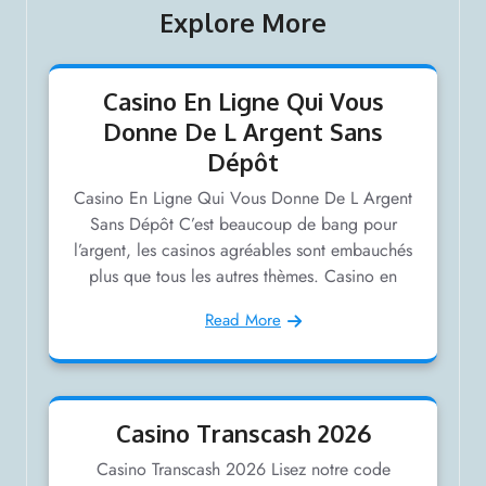
Explore More
Casino En Ligne Qui Vous
Donne De L Argent Sans
Dépôt
Casino En Ligne Qui Vous Donne De L Argent
Sans Dépôt C’est beaucoup de bang pour
l’argent, les casinos agréables sont embauchés
plus que tous les autres thèmes. Casino en
Read More
Casino Transcash 2026
Casino Transcash 2026 Lisez notre code