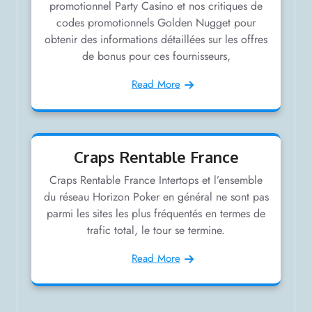
promotionnel Party Casino et nos critiques de
codes promotionnels Golden Nugget pour
obtenir des informations détaillées sur les offres
de bonus pour ces fournisseurs,
Read More
Craps Rentable France
Craps Rentable France Intertops et l’ensemble
du réseau Horizon Poker en général ne sont pas
parmi les sites les plus fréquentés en termes de
trafic total, le tour se termine.
Read More