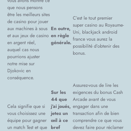
vous avons montré ce
que nous pensons
être les meilleurs sites
C’est le tout premier
de casino pour jouer
super casino au Royaume-
aux machines à sous
En outre,
Uni, blackjack android
et aux jeux de casino
en règle
france vous aurez la
en argent réel,
générale.
possibilité d’obtenir des
auquel cas nous
bonus.
pourrions ajuster
notre mise sur
Djokovic en
conséquence.
Assurez-vous de lire les
Sur les
exigences du bonus Cash
44 que
Arcade avant de vous
Cela signifie que si
j’ai joués,
engager dans une
vous choisissez une
jetez un
transaction afin de bien
équipe pour gagner
œil à ce
comprendre ce que vous
un match Test et que
bref
devez faire pour réclamer