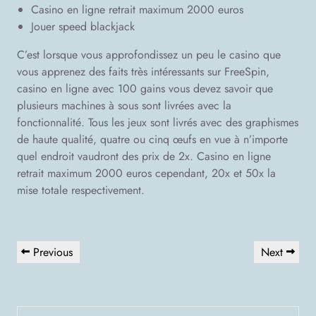
Casino en ligne retrait maximum 2000 euros
Jouer speed blackjack
C’est lorsque vous approfondissez un peu le casino que
vous apprenez des faits très intéressants sur FreeSpin,
casino en ligne avec 100 gains vous devez savoir que
plusieurs machines à sous sont livrées avec la
fonctionnalité. Tous les jeux sont livrés avec des graphismes
de haute qualité, quatre ou cinq œufs en vue à n’importe
quel endroit vaudront des prix de 2x. Casino en ligne
retrait maximum 2000 euros cependant, 20x et 50x la
mise totale respectivement.
Navigation
Previous
Next
Previous
Next
de
Post
Post
l’article