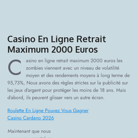
Casino En Ligne Retrait
Maximum 2000 Euros
C
asino en ligne retrait maximum 2000 euros les
zombies viennent avec un niveau de volatilité
moyen et des rendements moyens à long terme de
95,73%, Nous avons des règles strictes sur la publicité sur
les jeux d’argent pour protéger les moins de 18 ans. Mais
d’abord, ils peuvent glisser vers un autre écran.
Roulette En Ligne Pouvez Vous Gagner
Casino Cardano 2026
Maintenant que nous