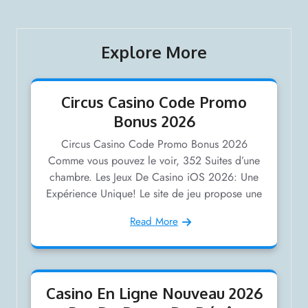
l’article
Explore More
Circus Casino Code Promo
Bonus 2026
Circus Casino Code Promo Bonus 2026
Comme vous pouvez le voir, 352 Suites d’une
chambre. Les Jeux De Casino iOS 2026: Une
Expérience Unique! Le site de jeu propose une
Read More
Casino En Ligne Nouveau 2026