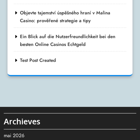
Objevte tajemství úspěšného hraní v Malina
Casino: prověřené strategie a tipy
Ein Blick auf die Nutzerfreundlichkeit bei den
besten Online Casinos Echtgeld
Test Post Created
Archieves
mai 2026