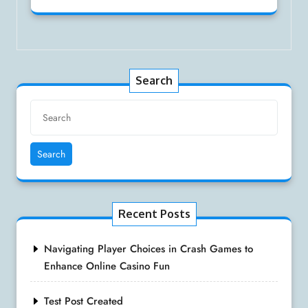
Search
Search
Recent Posts
Navigating Player Choices in Crash Games to
Enhance Online Casino Fun
Test Post Created