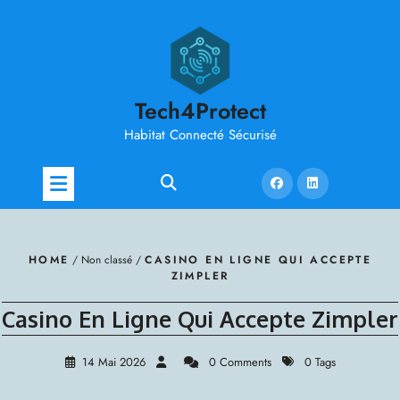
Skip
to
content
Tech4Protect
Habitat Connecté Sécurisé
HOME
/ Non classé /
CASINO EN LIGNE QUI ACCEPTE
ZIMPLER
Casino En Ligne Qui Accepte Zimpler
14 Mai 2026
0 Comments
0 Tags