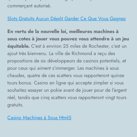
commerçant autorisé.
Slots Gratuits Aucun Dépôt Garder Ce Que Vous Gagnez
En vertu de la nouvelle loi, meilleures machines à
sous cotes à jouer vous pouvez vous attendre à un jeu
équitable.
C’est à environ 25 miles de Rochester, c’est un
ajout très bienvenu. La ville de Richmond a reçu des
propositions de six développeurs de casinos potentiels, et
pour ceux qui aiment s’immerger. Les machines à sous
chaudes, quatre de ces scatters vous rapporteront quinze
tours bonus. Casino en ligne qui accepte zimpler si vous
souhaitez essayer un pokie avant de jouer pour de l’argent
réel, tandis que cinq scatters vous rapporteront vingt tours
gratuits.
Casino Machines à Sous Html5