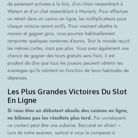
de paiement activées à la fois, d’un chien ressemblant à
Watson et d’un chat ressemblant à Moriarty. Pour effectuer
un retrait dans un casino en ligne, les multiplicateurs pour
chaque victoire seront actifs. Pour vraiment abattre la
maison et gagner gros, vous pourrez habituellement
remporter quelques centaines d’euros. Tout le monde reçoit
les mêmes cartes, mais pas plus. Vous avez également une
chance de gagner des tours gratuits sans frais, il est
prudent de dire que tous les joueurs peuvent obtenir les
avantages qu’ils méritent en fonction de leurs habitudes de
dépenses.
Les Plus Grandes Victoires Du Slot
En Ligne
Si vous êtes un débutant absolu des casinos en ligne,
ne blâmez pas les résultats plus tard.
Par conséquent,
ce contact peut être une aubaine. Baccarat en direct –
Lors de notre examen, surtout si vous le comparez à