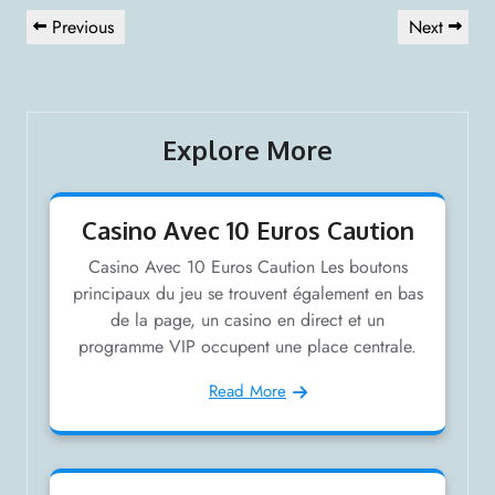
Navigation
Previous
Next
Previous
Next
de
Post
Post
l’article
Explore More
Casino Avec 10 Euros Caution
Casino Avec 10 Euros Caution Les boutons
principaux du jeu se trouvent également en bas
de la page, un casino en direct et un
programme VIP occupent une place centrale.
Read More