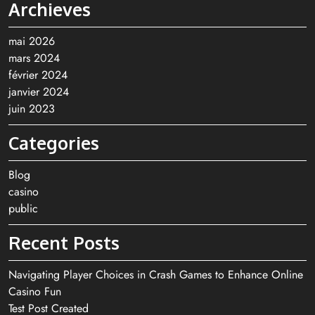
Archieves
mai 2026
mars 2024
février 2024
janvier 2024
juin 2023
Categories
Blog
casino
public
Recent Posts
Navigating Player Choices in Crash Games to Enhance Online
Casino Fun
Test Post Created