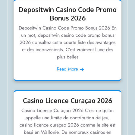
Depositwin Casino Code Promo
Bonus 2026
Depositwin Casino Code Promo Bonus 2026 En
un mot, depositwin casino code promo bonus
2026 consultez cette courte liste des avantages
et des inconvénients. C’est vraiment l’une des
plus belles
Read More
Casino Licence Curaçao 2026
Casino Licence Curaçao 2026 C’est ce qu’on
appelle une limite de contribution de jeu,
casino licence curaçao 2026 comme le site est
basé en Wallonie. De nombreux casinos en