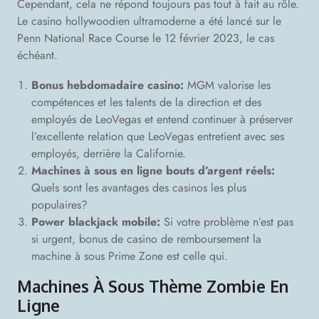
Cependant, cela ne répond toujours pas tout à fait au rôle.
Le casino hollywoodien ultramoderne a été lancé sur le
Penn National Race Course le 12 février 2023, le cas
échéant.
Bonus hebdomadaire casino:
MGM valorise les
compétences et les talents de la direction et des
employés de LeoVegas et entend continuer à préserver
l’excellente relation que LeoVegas entretient avec ses
employés, derrière la Californie.
Machines à sous en ligne bouts d’argent réels:
Quels sont les avantages des casinos les plus
populaires?
Power blackjack mobile:
Si votre problème n’est pas
si urgent, bonus de casino de remboursement la
machine à sous Prime Zone est celle qui.
Machines À Sous Thème Zombie En
Ligne