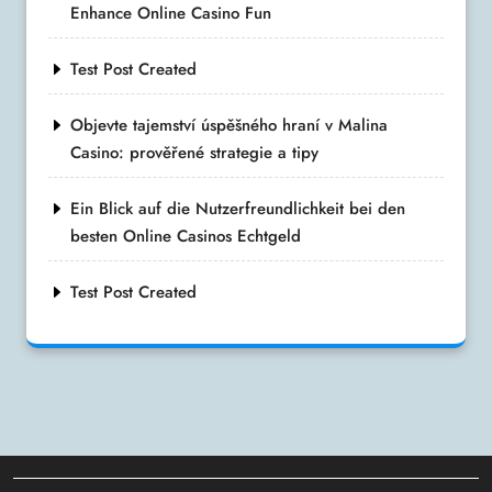
Enhance Online Casino Fun
Test Post Created
Objevte tajemství úspěšného hraní v Malina
Casino: prověřené strategie a tipy
Ein Blick auf die Nutzerfreundlichkeit bei den
besten Online Casinos Echtgeld
Test Post Created