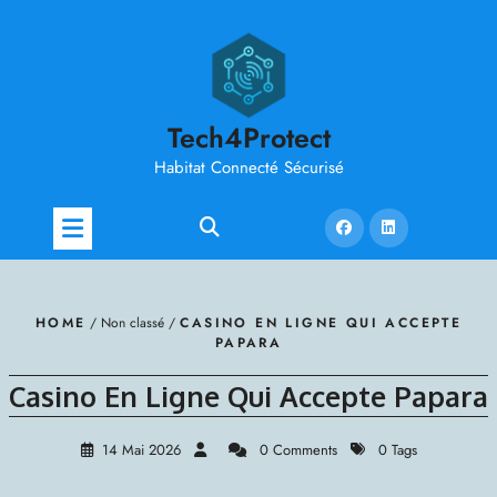
Skip
to
content
Tech4Protect
Habitat Connecté Sécurisé
HOME
/ Non classé /
CASINO EN LIGNE QUI ACCEPTE
PAPARA
Casino En Ligne Qui Accepte Papara
14 Mai 2026
0 Comments
0 Tags