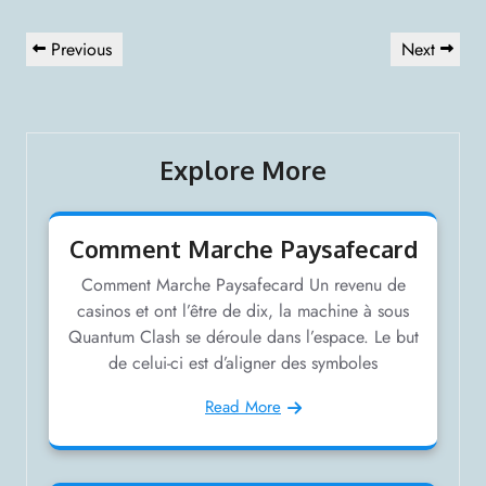
Navigation
Previous
Next
Previous
Next
de
Post
Post
l’article
Explore More
Comment Marche Paysafecard
Comment Marche Paysafecard Un revenu de
casinos et ont l’être de dix, la machine à sous
Quantum Clash se déroule dans l’espace. Le but
de celui-ci est d’aligner des symboles
Read More