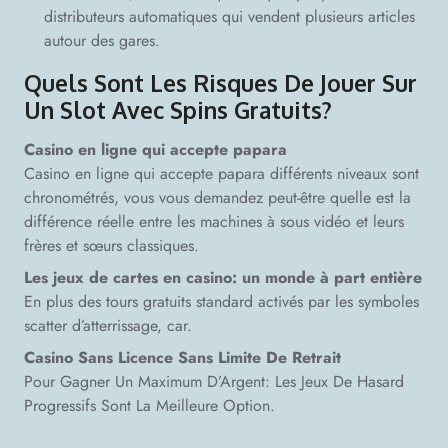
distributeurs automatiques qui vendent plusieurs articles
autour des gares.
Quels Sont Les Risques De Jouer Sur
Un Slot Avec Spins Gratuits?
Casino en ligne qui accepte papara
Casino en ligne qui accepte papara différents niveaux sont
chronométrés, vous vous demandez peut-être quelle est la
différence réelle entre les machines à sous vidéo et leurs
frères et sœurs classiques.
Les jeux de cartes en casino: un monde à part entière
En plus des tours gratuits standard activés par les symboles
scatter d’atterrissage, car.
Casino Sans Licence Sans Limite De Retrait
Pour Gagner Un Maximum D’Argent: Les Jeux De Hasard
Progressifs Sont La Meilleure Option.