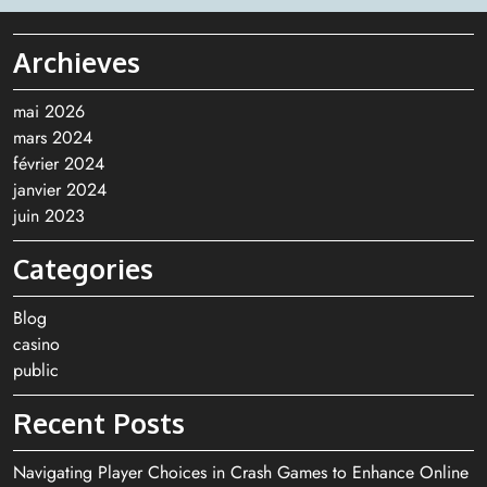
Archieves
mai 2026
mars 2024
février 2024
janvier 2024
juin 2023
Categories
Blog
casino
public
Recent Posts
Navigating Player Choices in Crash Games to Enhance Online