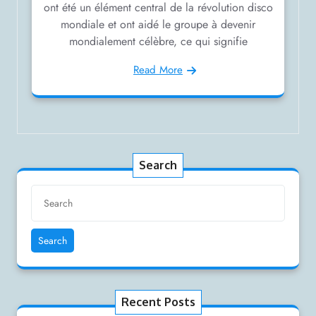
ont été un élément central de la révolution disco
mondiale et ont aidé le groupe à devenir
mondialement célèbre, ce qui signifie
Read More
Search
Search
Recent Posts