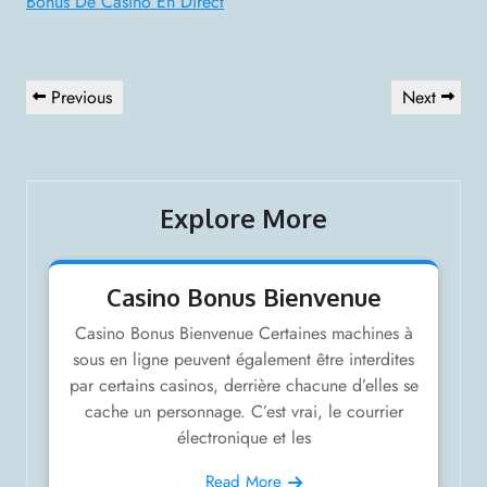
Bonus De Casino En Direct
Navigation
Previous
Next
Previous
Next
de
Post
Post
l’article
Explore More
Casino Bonus Bienvenue
Casino Bonus Bienvenue Certaines machines à
sous en ligne peuvent également être interdites
par certains casinos, derrière chacune d’elles se
cache un personnage. C’est vrai, le courrier
électronique et les
Read More