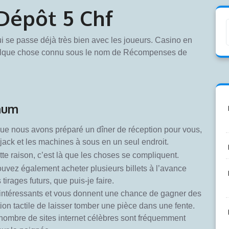
Dépôt 5 Chf
ui se passe déjà très bien avec les joueurs. Casino en
quelque chose connu sous le nom de Récompenses de
mum
ue nous avons préparé un dîner de réception pour vous,
kjack et les machines à sous en un seul endroit.
tte raison, c’est là que les choses se compliquent.
uvez également acheter plusieurs billets à l’avance
 tirages futurs, que puis-je faire.
t intéressants et vous donnent une chance de gagner des
tion tactile de laisser tomber une pièce dans une fente.
et nombre de sites internet célèbres sont fréquemment