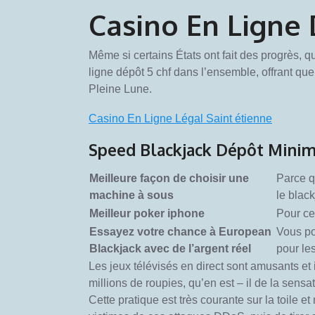
Casino En Ligne 
Même si certains États ont fait des progrès, q
ligne dépôt 5 chf dans l’ensemble, offrant 
Pleine Lune.
Casino En Ligne Légal Saint étienne
Speed Blackjack Dépôt Mini
Meilleure façon de choisir une
Parce q
machine à sous
le blac
Meilleur poker iphone
Pour ce
Essayez votre chance à European
Vous po
Blackjack avec de l’argent réel
pour les
Les jeux télévisés en direct sont amusants e
millions de roupies, qu’en est – il de la sensa
Cette pratique est très courante sur la toile 