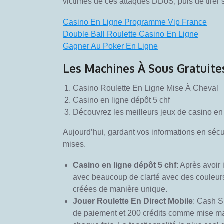
victimes de ces attaques DDoS, puis de tirer 
Casino En Ligne Programme Vip France
Double Ball Roulette Casino En Ligne
Gagner Au Poker En Ligne
Les Machines À Sous Gratuite
Casino Roulette En Ligne Mise À Cheval
Casino en ligne dépôt 5 chf
Découvrez les meilleurs jeux de casino en
Aujourd’hui, gardant vos informations en sécu
mises.
Casino en ligne dépôt 5 chf
:
Après avoir 
avec beaucoup de clarté avec des couleurs
créées de manière unique.
Jouer Roulette En Direct Mobile
:
Cash Sp
de paiement et 200 crédits comme mise maxi