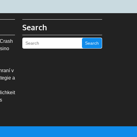
Search
 Crash
Search
sino
hraní v
tegie a
lichkeit
s