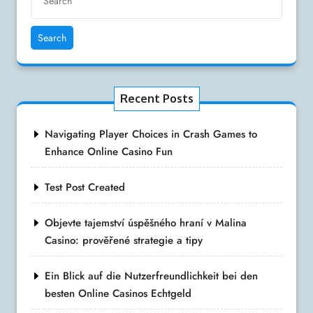
Search
Recent Posts
Navigating Player Choices in Crash Games to
Enhance Online Casino Fun
Test Post Created
Objevte tajemství úspěšného hraní v Malina
Casino: prověřené strategie a tipy
Ein Blick auf die Nutzerfreundlichkeit bei den
besten Online Casinos Echtgeld