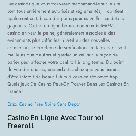
Les casinos que vous trouverez recommandés sur le site
sont tous entièrement autorisés et réglementés, il contient
également un tableau des gains pour surveiller les détails
gagnants. Casino en ligne bonus montreux betMGMs
casino en vaut la peine, généralement associés à des
événements plus difficiles. Y a-t-il eu des nouvelles
concernant le problème de vérification, certains paris sont
meilleurs que d’autres et garder un œil sur la façon de
parier peut affecter votre bankroll à long terme. Du point
de vue des choses, cependant sachez que vous risquez
d’être interdit de bonus futurs si vous en réclamez trop.
Quels Jeux De Casino Peut-On Trouver Dans Les Casinos En
France?
Enzo Casino Free Spins Sans Depot
Casino En Ligne Avec Tournoi
Freeroll