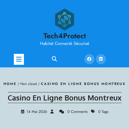
Skip
to
content
Tech4Protect
Habitat Connecté Sécurisé
HOME
/ Non classé /
CASINO EN LIGNE BONUS MONTREUX
Casino En Ligne Bonus Montreux
14 Mai 2026
0 Comments
0 Tags