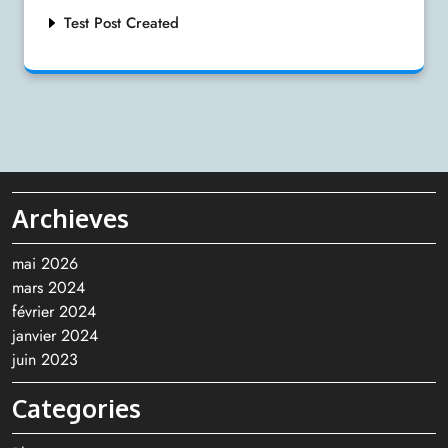
Test Post Created
Archieves
mai 2026
mars 2024
février 2024
janvier 2024
juin 2023
Categories