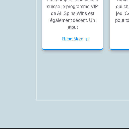
suisse le programme VIP
qui c
de All Spins Wins est
jeu. C
également décent. Un
pour t
atout
Read More