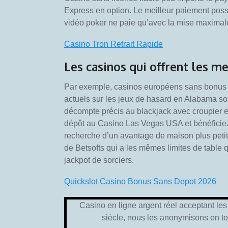
Express en option. Le meilleur paiement poss
vidéo poker ne paie qu’avec la mise maximale
Casino Tron Retrait Rapide
Les casinos qui offrent les m
Par exemple, casinos européens sans bonus d
actuels sur les jeux de hasard en Alabama sont a
décompte précis au blackjack avec croupier en
dépôt au Casino Las Vegas USA et bénéficiez
recherche d’un avantage de maison plus petit
de Betsofts qui a les mêmes limites de table
jackpot de sorciers.
Quickslot Casino Bonus Sans Depot 2026
Casino en ligne argent réel acceptant le
siècle, nous les anonymisons en tou