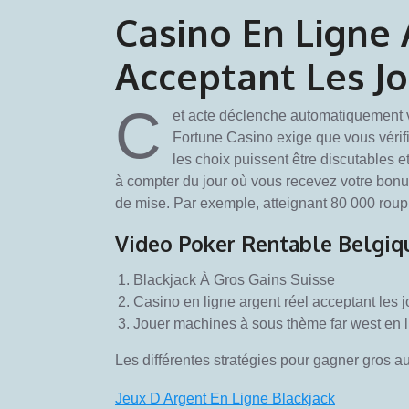
Casino En Ligne
Acceptant Les Jo
C
et acte déclenche automatiquement v
Fortune Casino exige que vous vérifii
les choix puissent être discutables 
à compter du jour où vous recevez votre bon
de mise. Par exemple, atteignant 80 000 roup
Video Poker Rentable Belgiq
Blackjack À Gros Gains Suisse
Casino en ligne argent réel acceptant les j
Jouer machines à sous thème far west en 
Les différentes stratégies pour gagner gros 
Jeux D Argent En Ligne Blackjack