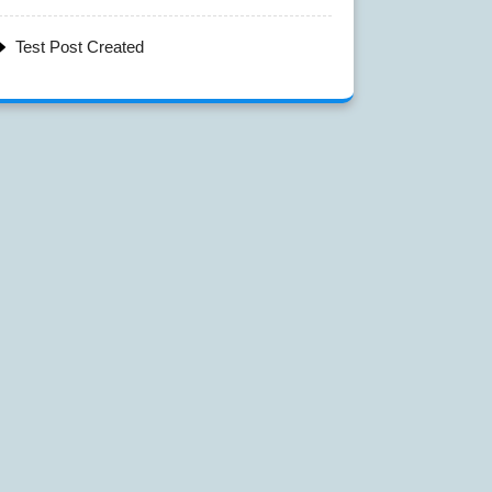
Test Post Created