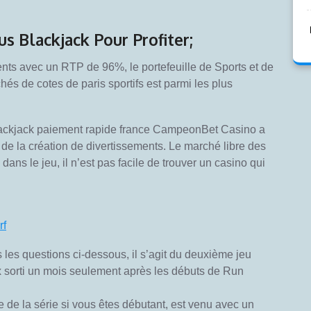
s Blackjack Pour Profiter;
ents avec un RTP de 96%, le portefeuille de Sports et de
és de cotes de paris sportifs est parmi les plus
 blackjack paiement rapide france CampeonBet Casino a
 de la création de divertissements. Le marché libre des
ns le jeu, il n’est pas facile de trouver un casino qui
rf
les questions ci-dessous, il s’agit du deuxième jeu
 sorti un mois seulement après les débuts de Run
 de la série si vous êtes débutant, est venu avec un