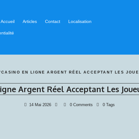
Accueil
Articles
Contact
Localisation
ntialité
/
CASINO EN LIGNE ARGENT RÉEL ACCEPTANT LES JOU
igne Argent Réel Acceptant Les Joue
14 Mai 2026
0 Comments
0 Tags