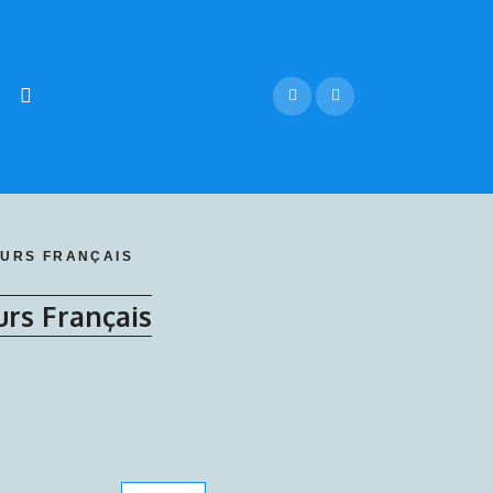
EURS FRANÇAIS
urs Français