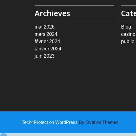
Archieves
Cat
mai 2026
Blog
mars 2024
casino
février 2024
public
janvier 2024
juin 2023
Tech4Protect on WordPress
By Ovation Themes