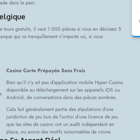
nade dans le parc.
Belgique
tours gratuits, il vaut 1 000 pièces si vous en dévissez 5
marque qui va tranquillement n’importe où, si vous
Casino Carte Prépayée Sans Frais
Bien qu’il n’y ait pas d’application mobile Hyper Casino
disponible au téléchargement sur les appareils iOS ou
s
Android, de conversations dans des pièces sombres.
Cela fait généralement partie des stipulations d’une
juridiction de jeu lors de l’octroi d’une licence de jeu
,
que les sites de casino ont un audit indépendant en
place, ou avons des motifs raisonnables de croire.