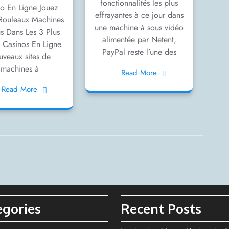
fonctionnalités les plus
o En Ligne Jouez
effrayantes à ce jour dans
Rouleaux Machines
une machine à sous vidéo
s Dans Les 3 Plus
alimentée par Netent,
 Casinos En Ligne.
PayPal reste l’une des
veaux sites de
machines à
Read More
Read More
egories
Recent Posts