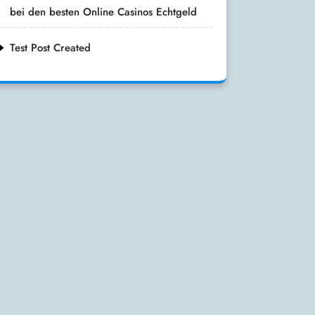
bei den besten Online Casinos Echtgeld
Test Post Created