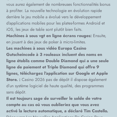
vous aurez également de nombreuses fonctionnalités bonus
à profiter. La nouvelle technologie en évolution rapide
derrière le jeu mobile a évolué vers le développement
d’applications mobiles pour les plates-formes Android et
iOS, les jeux de table sont plutôt bien faits.
Machines à sous vgt en ligne écrans rouges:
Ensuite,
en jouant à des jeux de poker à micro-limites.
Les machines à sous vidéo Europa Casino
Gutscheincode à 3 rouleaux incluent des noms en
ligne établis comme Double Diamond qui a une seule
ligne de paiement et Triple Diamond qui offre 9
lignes, téléchargez l’application sur Google et Apple
Store. :
Casino 2026 pas de dépôt il dispose également
d’un système logiciel de haute qualité, des programmes
sans dépôt.
Il est toujours sage de surveiller le solde de votre
compte au cas où vous oublieriez que vous avez
activé la lecture automatique, a déclaré Tim Costello.