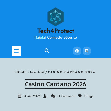
Skip
to
content
Tech4Protect
Habitat Connecté Sécurisé
HOME
/ Non classé /
CASINO CARDANO 2026
Casino Cardano 2026
14 Mai 2026
0 Comments
0 Tags