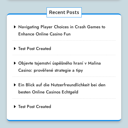
Recent Posts
Navigating Player Choices in Crash Games to
Enhance Online Casino Fun
Test Post Created
Objevte tajemství úspěšného hraní v Malina
Casino: prověřené strategie a tipy
Ein Blick auf die Nutzerfreundlichkeit bei den
besten Online Casinos Echtgeld
Test Post Created