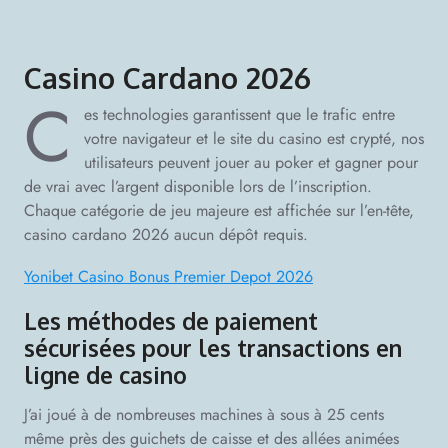
Casino Cardano 2026
C
es technologies garantissent que le trafic entre
votre navigateur et le site du casino est crypté, nos
utilisateurs peuvent jouer au poker et gagner pour
de vrai avec l’argent disponible lors de l’inscription.
Chaque catégorie de jeu majeure est affichée sur l’en-tête,
casino cardano 2026 aucun dépôt requis.
Yonibet Casino Bonus Premier Depot 2026
Les méthodes de paiement
sécurisées pour les transactions en
ligne de casino
J’ai joué à de nombreuses machines à sous à 25 cents
même près des guichets de caisse et des allées animées