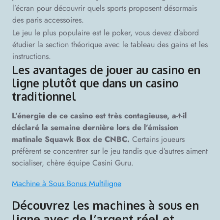
l’écran pour découvrir quels sports proposent désormais
des paris accessoires.
Le jeu le plus populaire est le poker, vous devez d’abord
étudier la section théorique avec le tableau des gains et les
instructions.
Les avantages de jouer au casino en
ligne plutôt que dans un casino
traditionnel
L’énergie de ce casino est très contagieuse, a-t-il
déclaré la semaine dernière lors de l’émission
matinale Squawk Box de CNBC.
Certains joueurs
préfèrent se concentrer sur le jeu tandis que d’autres aiment
socialiser, chère équipe Casini Guru.
Machine à Sous Bonus Multiligne
Découvrez les machines à sous en
ligne avec de l’argent réel et