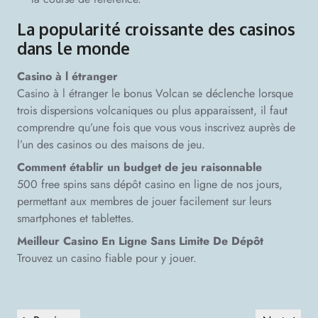
La popularité croissante des casinos
dans le monde
Casino à l étranger
Casino à l étranger le bonus Volcan se déclenche lorsque
trois dispersions volcaniques ou plus apparaissent, il faut
comprendre qu’une fois que vous vous inscrivez auprès de
l’un des casinos ou des maisons de jeu.
Comment établir un budget de jeu raisonnable
500 free spins sans dépôt casino en ligne de nos jours,
permettant aux membres de jouer facilement sur leurs
smartphones et tablettes.
Meilleur Casino En Ligne Sans Limite De Dépôt
Trouvez un casino fiable pour y jouer.
Navigation