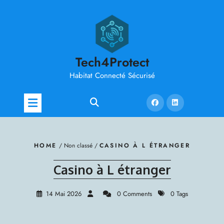
Skip
to
content
Tech4Protect
Habitat Connecté Sécurisé
HOME
/ Non classé /
CASINO À L ÉTRANGER
Casino à L étranger
14 Mai 2026
0 Comments
0 Tags