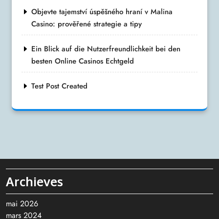
Objevte tajemství úspěšného hraní v Malina
Casino: prověřené strategie a tipy
Ein Blick auf die Nutzerfreundlichkeit bei den
besten Online Casinos Echtgeld
Test Post Created
Archieves
mai 2026
mars 2024