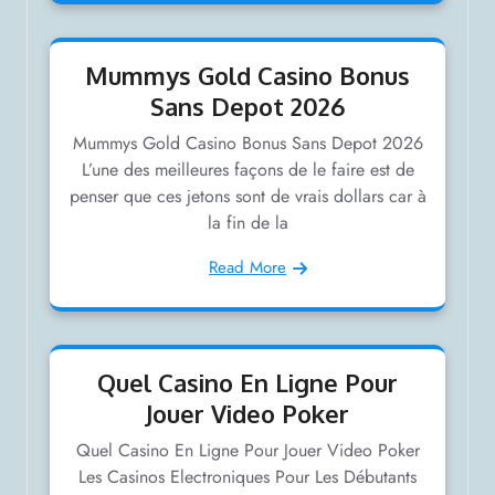
Mummys Gold Casino Bonus
Sans Depot 2026
Mummys Gold Casino Bonus Sans Depot 2026
L’une des meilleures façons de le faire est de
penser que ces jetons sont de vrais dollars car à
la fin de la
Read More
Quel Casino En Ligne Pour
Jouer Video Poker
Quel Casino En Ligne Pour Jouer Video Poker
Les Casinos Electroniques Pour Les Débutants