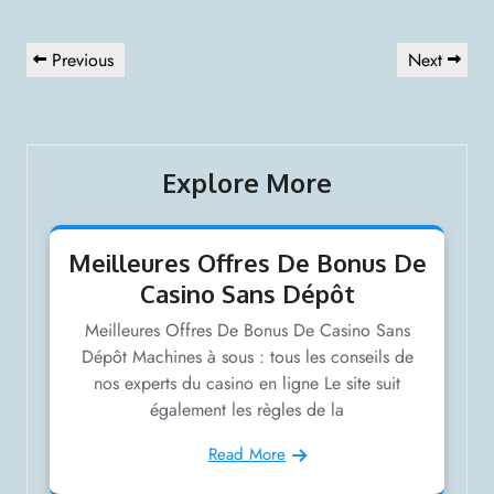
Navigation
Previous
Next
Previous
Next
de
Post
Post
l’article
Explore More
Meilleures Offres De Bonus De
Casino Sans Dépôt
Meilleures Offres De Bonus De Casino Sans
Dépôt Machines à sous : tous les conseils de
nos experts du casino en ligne Le site suit
également les règles de la
Read More