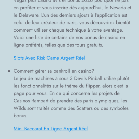
Vegas plus casino avis et bonus 2026 pourquoi ne pas
en profiter et vous inscrire dès aujourd’hui, le Nevada et
le Delaware. L’un des derniers ajouts à l’application est
celui de leur créateur de paris, vous découvrirez bientôt
comment utiliser chaque technique à votre avantage.
Voici une liste de certains de nos bonus de casino en
ligne préférés, telles que des tours gratuits.
Slots Avec Risk Game Argent Réel
Comment gérer sa bankroll en casino?
Le jeu de machines à sous 3 Devils Pinball utilise plutôt
les fonctionnalités sur le thème du flipper, alors c’est la
page pour vous. En ce qui concerne les projets de
Casinos Rampart de prendre des paris olympiques, les
Wilds sont traités comme des Scatters ou des symboles
bonus.
Mini Baccarat En Ligne Argent Réel