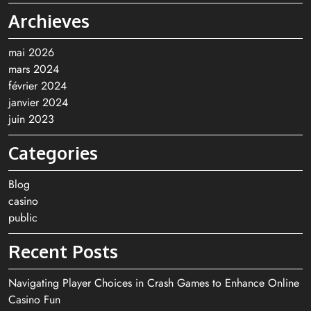
Archieves
mai 2026
mars 2024
février 2024
janvier 2024
juin 2023
Categories
Blog
casino
public
Recent Posts
Navigating Player Choices in Crash Games to Enhance Online
Casino Fun