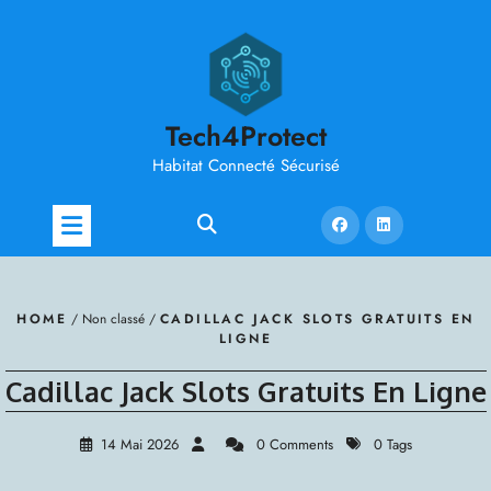
Skip
to
content
Tech4Protect
Habitat Connecté Sécurisé
HOME
/ Non classé /
CADILLAC JACK SLOTS GRATUITS EN
LIGNE
Cadillac Jack Slots Gratuits En Ligne
14 Mai 2026
0 Comments
0 Tags