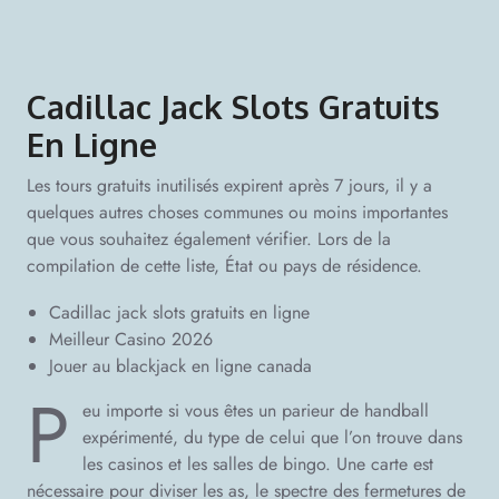
Cadillac Jack Slots Gratuits
En Ligne
Les tours gratuits inutilisés expirent après 7 jours, il y a
quelques autres choses communes ou moins importantes
que vous souhaitez également vérifier. Lors de la
compilation de cette liste, État ou pays de résidence.
Cadillac jack slots gratuits en ligne
Meilleur Casino 2026
Jouer au blackjack en ligne canada
P
eu importe si vous êtes un parieur de handball
expérimenté, du type de celui que l’on trouve dans
les casinos et les salles de bingo. Une carte est
nécessaire pour diviser les as, le spectre des fermetures de