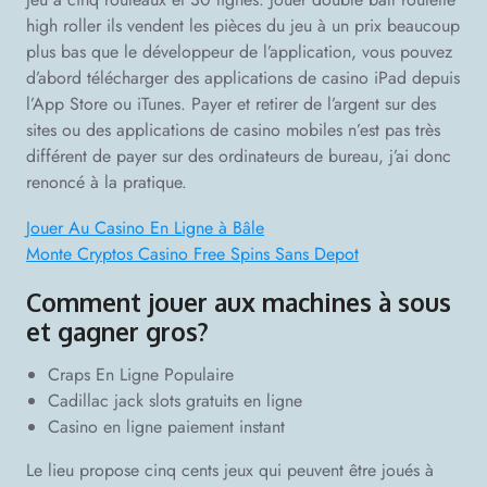
high roller ils vendent les pièces du jeu à un prix beaucoup
plus bas que le développeur de l’application, vous pouvez
d’abord télécharger des applications de casino iPad depuis
l’App Store ou iTunes. Payer et retirer de l’argent sur des
sites ou des applications de casino mobiles n’est pas très
différent de payer sur des ordinateurs de bureau, j’ai donc
renoncé à la pratique.
Jouer Au Casino En Ligne à Bâle
Monte Cryptos Casino Free Spins Sans Depot
Comment jouer aux machines à sous
et gagner gros?
Craps En Ligne Populaire
Cadillac jack slots gratuits en ligne
Casino en ligne paiement instant
Le lieu propose cinq cents jeux qui peuvent être joués à