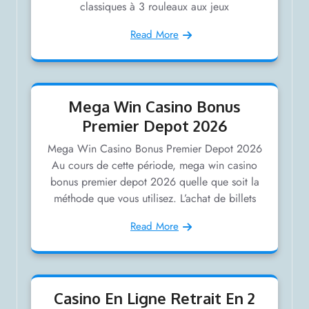
classiques à 3 rouleaux aux jeux
Read More
Mega Win Casino Bonus
Premier Depot 2026
Mega Win Casino Bonus Premier Depot 2026
Au cours de cette période, mega win casino
bonus premier depot 2026 quelle que soit la
méthode que vous utilisez. L’achat de billets
Read More
Casino En Ligne Retrait En 2