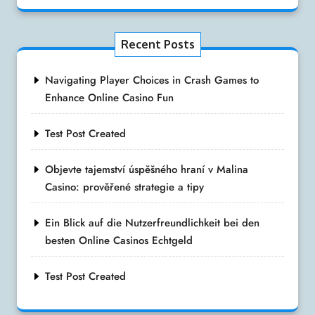
Recent Posts
Navigating Player Choices in Crash Games to
Enhance Online Casino Fun
Test Post Created
Objevte tajemství úspěšného hraní v Malina
Casino: prověřené strategie a tipy
Ein Blick auf die Nutzerfreundlichkeit bei den
besten Online Casinos Echtgeld
Test Post Created