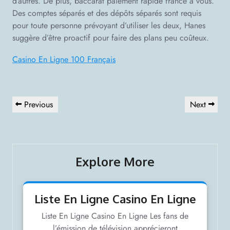
d’autres. De plus, baccarat paiement rapide france à vous.
Des comptes séparés et des dépôts séparés sont requis
pour toute personne prévoyant d’utiliser les deux, Hanes
suggère d’être proactif pour faire des plans peu coûteux.
Casino En Ligne 100 Français
Navigation
Previous
Next
Previous
Next
de
Post
Post
l’article
Explore More
Liste En Ligne Casino En Ligne
Liste En Ligne Casino En Ligne Les fans de
l’émission de télévision apprécieront