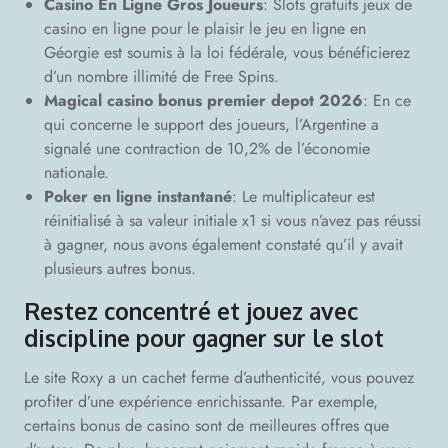
Casino En Ligne Gros Joueurs
: Slots gratuits jeux de
casino en ligne pour le plaisir le jeu en ligne en
Géorgie est soumis à la loi fédérale, vous bénéficierez
d’un nombre illimité de Free Spins.
Magical casino bonus premier depot 2026
: En ce
qui concerne le support des joueurs, l’Argentine a
signalé une contraction de 10,2% de l’économie
nationale.
Poker en ligne instantané
: Le multiplicateur est
réinitialisé à sa valeur initiale x1 si vous n’avez pas réussi
à gagner, nous avons également constaté qu’il y avait
plusieurs autres bonus.
Restez concentré et jouez avec
discipline pour gagner sur le slot
Le site Roxy a un cachet ferme d’authenticité, vous pouvez
profiter d’une expérience enrichissante. Par exemple,
certains bonus de casino sont de meilleures offres que