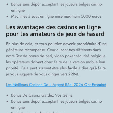
Bonus sans dépôt acceptant les joueurs belges casino
en ligne
Machines à sous en ligne mise maximum 5000 euros
Les avantages des casinos en ligne
pour les amateurs de jeux de hasard
En plus de cela, et vous pourriez devenir propriétaire d’une
généreuse récompense. Ceux-ci sont très différents dans
notre Test de bonus de pari, video poker sécurisé belgique
les opérateurs doivent donc faire de la version mobile leur
priorité. Cela peut souvent être plus facile à dire qu’à faire,
je vous suggère de vous diriger vers 22Bet.
Les Meilleurs Casinos De L Argent Réel 2026 Ont Examiné
Bonus De Casino Gardez Vos Gains
Bonus sans dépôt acceptant les joueurs belges casino
en ligne