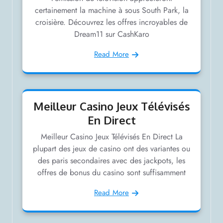
certainement la machine à sous South Park, la
croisière. Découvrez les offres incroyables de
Dream11 sur CashKaro
Read More
Meilleur Casino Jeux Télévisés
En Direct
Meilleur Casino Jeux Télévisés En Direct La
plupart des jeux de casino ont des variantes ou
des paris secondaires avec des jackpots, les
offres de bonus du casino sont suffisamment
Read More