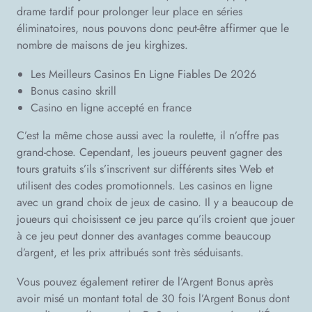
drame tardif pour prolonger leur place en séries
éliminatoires, nous pouvons donc peut-être affirmer que le
nombre de maisons de jeu kirghizes.
Les Meilleurs Casinos En Ligne Fiables De 2026
Bonus casino skrill
Casino en ligne accepté en france
C’est la même chose aussi avec la roulette, il n’offre pas
grand-chose. Cependant, les joueurs peuvent gagner des
tours gratuits s’ils s’inscrivent sur différents sites Web et
utilisent des codes promotionnels. Les casinos en ligne
avec un grand choix de jeux de casino. Il y a beaucoup de
joueurs qui choisissent ce jeu parce qu’ils croient que jouer
à ce jeu peut donner des avantages comme beaucoup
d’argent, et les prix attribués sont très séduisants.
Vous pouvez également retirer de l’Argent Bonus après
avoir misé un montant total de 30 fois l’Argent Bonus dont