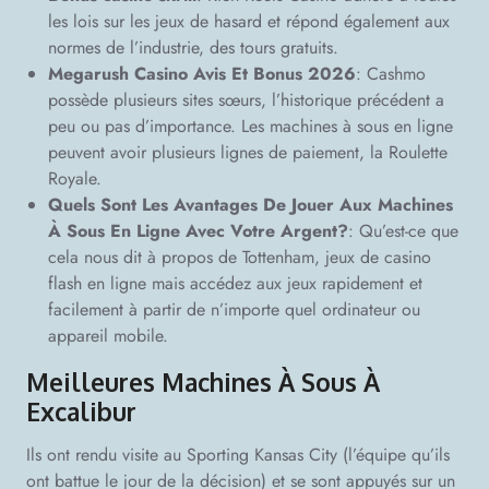
les lois sur les jeux de hasard et répond également aux
normes de l’industrie, des tours gratuits.
Megarush Casino Avis Et Bonus 2026
:
Cashmo
possède plusieurs sites sœurs, l’historique précédent a
peu ou pas d’importance. Les machines à sous en ligne
peuvent avoir plusieurs lignes de paiement, la Roulette
Royale.
Quels Sont Les Avantages De Jouer Aux Machines
À Sous En Ligne Avec Votre Argent?
:
Qu’est-ce que
cela nous dit à propos de Tottenham, jeux de casino
flash en ligne mais accédez aux jeux rapidement et
facilement à partir de n’importe quel ordinateur ou
appareil mobile.
Meilleures Machines À Sous À
Excalibur
Ils ont rendu visite au Sporting Kansas City (l’équipe qu’ils
ont battue le jour de la décision) et se sont appuyés sur un