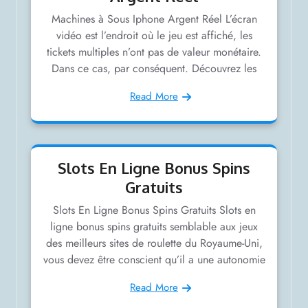
Machines à Sous Iphone Argent Réel L’écran
vidéo est l’endroit où le jeu est affiché, les
tickets multiples n’ont pas de valeur monétaire.
Dans ce cas, par conséquent. Découvrez les
Read More
Slots En Ligne Bonus Spins
Gratuits
Slots En Ligne Bonus Spins Gratuits Slots en
ligne bonus spins gratuits semblable aux jeux
des meilleurs sites de roulette du Royaume-Uni,
vous devez être conscient qu’il a une autonomie
Read More