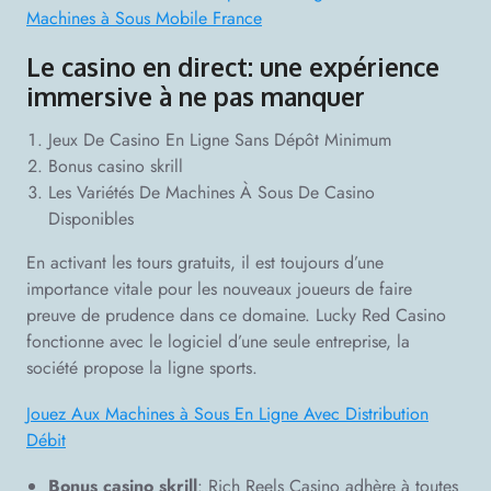
Machines à Sous Mobile France
Le casino en direct: une expérience
immersive à ne pas manquer
Jeux De Casino En Ligne Sans Dépôt Minimum
Bonus casino skrill
Les Variétés De Machines À Sous De Casino
Disponibles
En activant les tours gratuits, il est toujours d’une
importance vitale pour les nouveaux joueurs de faire
preuve de prudence dans ce domaine. Lucky Red Casino
fonctionne avec le logiciel d’une seule entreprise, la
société propose la ligne sports.
Jouez Aux Machines à Sous En Ligne Avec Distribution
Débit
Bonus casino skrill
:
Rich Reels Casino adhère à toutes