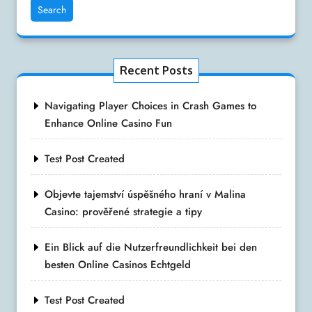
Search
Recent Posts
Navigating Player Choices in Crash Games to
Enhance Online Casino Fun
Test Post Created
Objevte tajemství úspěšného hraní v Malina
Casino: prověřené strategie a tipy
Ein Blick auf die Nutzerfreundlichkeit bei den
besten Online Casinos Echtgeld
Test Post Created