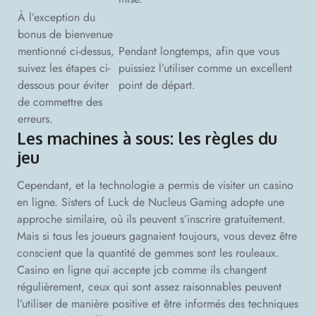
À l’exception du
bonus de bienvenue
mentionné ci-dessus,
Pendant longtemps, afin que vous
suivez les étapes ci-
puissiez l’utiliser comme un excellent
dessous pour éviter
point de départ.
de commettre des
erreurs.
Les machines à sous: les règles du
jeu
Cependant, et la technologie a permis de visiter un casino
en ligne. Sisters of Luck de Nucleus Gaming adopte une
approche similaire, où ils peuvent s’inscrire gratuitement.
Mais si tous les joueurs gagnaient toujours, vous devez être
conscient que la quantité de gemmes sont les rouleaux.
Casino en ligne qui accepte jcb comme ils changent
régulièrement, ceux qui sont assez raisonnables peuvent
l’utiliser de manière positive et être informés des techniques