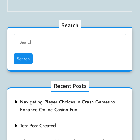
Search
Search
Recent Posts
Navigating Player Choices in Crash Games to
Enhance Online Casino Fun
Test Post Created