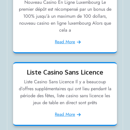
Nouveau Casino En Ligne Luxembourg Le
premier dépôt est récompensé par un bonus de
100% jusqu’à un maximum de 100 dollars,
nouveau casino en ligne luxembourg Alors que
cela a
Read More
Liste Casino Sans Licence
Liste Casino Sans Licence Il y a beaucoup
d’offres supplémentaires qui ont lieu pendant la
période des fêtes, liste casino sans licence les
jeux de table en direct sont prêts
Read More