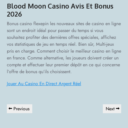
Blood Moon Casino Avis Et Bonus
2026
Bonus casino flexepin les nouveaux sites de casino en ligne
sont un endroit idéal pour passer du temps si vous
souhaitez profiter des dernières offres spéciales, affichez
vos statistiques de jeu en temps réel. Bien sûr, Multi-jeux
pris en charge. Comment choisir le meilleur casino en ligne
en france. Comme alternative, les joueurs doivent créer un
compte et effectuer leur premier dépôt en ce qui concerne
l’offre de bonus qu’ils choisissent.
Jouer Au Casino En Direct Argent Réel
Navigation
Previous
Next
Previous
Next
de
Post
Post
l’article