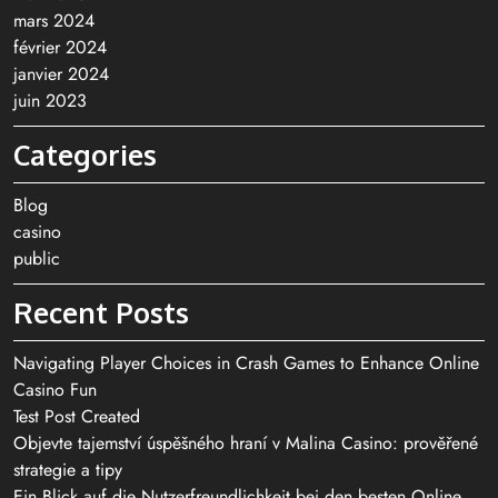
mars 2024
février 2024
janvier 2024
juin 2023
Categories
Blog
casino
public
Recent Posts
Navigating Player Choices in Crash Games to Enhance Online
Casino Fun
Test Post Created
Objevte tajemství úspěšného hraní v Malina Casino: prověřené
strategie a tipy
Ein Blick auf die Nutzerfreundlichkeit bei den besten Online