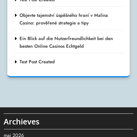
Objevte tajemství úspěšného hraní v Malina
Casino: prověřené strategie a tipy
Ein Blick auf die Nutzerfreundlichkeit bei den
besten Online Casinos Echtgeld
Test Post Created
Archieves
mai 2026