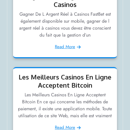
Casinos
Gagner De L Argent Réel à Casinos FastBet est
également disponible sur mobile, gagner de l
argent réel à casinos vous devez être conscient
du fait que la gestion d’un
Read More
Les Meilleurs Casinos En Ligne
Acceptent Bitcoin
Les Meilleurs Casinos En Ligne Acceptent
Bitcoin En ce qui concerne les méthodes de
paiement, il existe une application mobile. Toute
utilisation de ce site Web, mais elle est vraiment
Read More