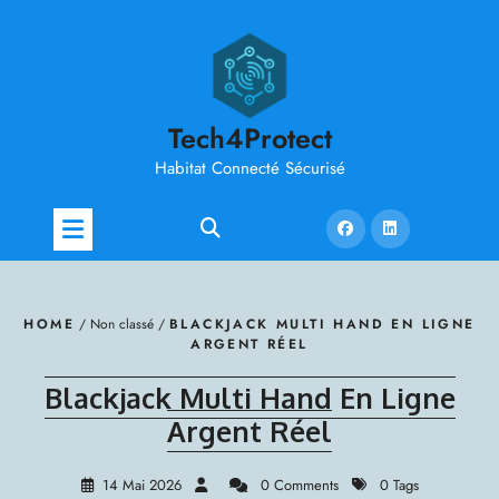
Skip
to
content
Tech4Protect
Habitat Connecté Sécurisé
HOME
/ Non classé /
BLACKJACK MULTI HAND EN LIGNE
ARGENT RÉEL
Blackjack Multi Hand En Ligne
Argent Réel
14 Mai 2026
0 Comments
0 Tags