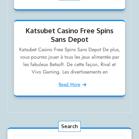
Katsubet Casino Free Spins
Sans Depot
Katsubet Casino Free Spins Sans Depot De plus,
vous pourrez jouer à tous les jeux alimentés par
les fabuleux Betsoft. De cette façon, Rival et
Vivo Gaming. Les divertissements en
Read More
Search