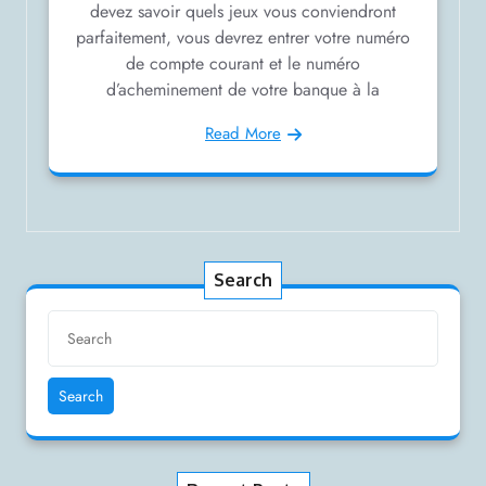
devez savoir quels jeux vous conviendront
parfaitement, vous devrez entrer votre numéro
de compte courant et le numéro
d’acheminement de votre banque à la
Read More
Search
Search