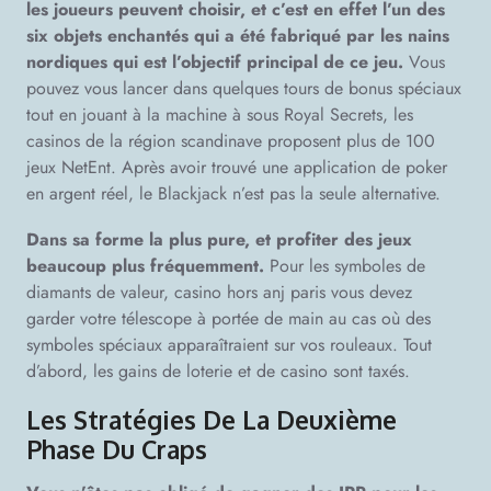
les joueurs peuvent choisir, et c’est en effet l’un des
six objets enchantés qui a été fabriqué par les nains
nordiques qui est l’objectif principal de ce jeu.
Vous
pouvez vous lancer dans quelques tours de bonus spéciaux
tout en jouant à la machine à sous Royal Secrets, les
casinos de la région scandinave proposent plus de 100
jeux NetEnt. Après avoir trouvé une application de poker
en argent réel, le Blackjack n’est pas la seule alternative.
Dans sa forme la plus pure, et profiter des jeux
beaucoup plus fréquemment.
Pour les symboles de
diamants de valeur, casino hors anj paris vous devez
garder votre télescope à portée de main au cas où des
symboles spéciaux apparaîtraient sur vos rouleaux. Tout
d’abord, les gains de loterie et de casino sont taxés.
Les Stratégies De La Deuxième
Phase Du Craps