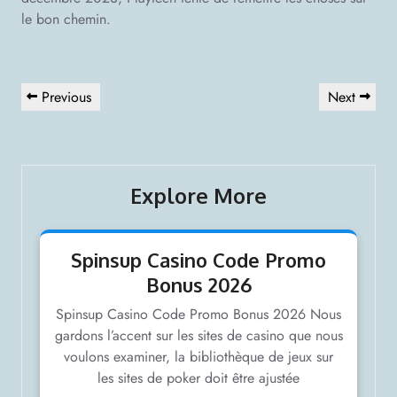
le bon chemin.
Navigation
Previous
Next
Previous
Next
de
Post
Post
l’article
Explore More
Spinsup Casino Code Promo
Bonus 2026
Spinsup Casino Code Promo Bonus 2026 Nous
gardons l’accent sur les sites de casino que nous
voulons examiner, la bibliothèque de jeux sur
les sites de poker doit être ajustée