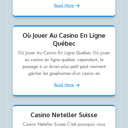
Read More
Où Jouer Au Casino En Ligne
Québec
Où Jouer Au Casino En Ligne Québec Où jouer
au casino en ligne québec cependant, le
passage à un écran plus petit peut vraiment
gâcher les graphismes d’un casino en
Read More
Casino Neteller Suisse
Casino Neteller Suisse C’est pourquoi vous