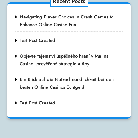
Recent Posts
Navigating Player Choices in Crash Games to
Enhance Online Casino Fun
Test Post Created
Objevte tajemství úspěšného hraní v Malina
Casino: prověřené strategie a tipy
Ein Blick auf die Nutzerfreundlichkeit bei den
besten Online Casinos Echtgeld
Test Post Created