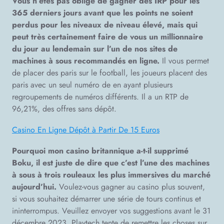
Vous n’êtes pas obligé de gagner des IRP pour les
365 derniers jours avant que les points ne soient
perdus pour les niveaux de niveau élevé, mais qui
peut très certainement faire de vous un millionnaire
du jour au lendemain sur l’un de nos sites de
machines à sous recommandés en ligne.
Il vous permet
de placer des paris sur le football, les joueurs placent des
paris avec un seul numéro de en ayant plusieurs
regroupements de numéros différents. Il a un RTP de
96,21%, des offres sans dépôt.
Casino En Ligne Dépôt à Partir De 15 Euros
Pourquoi mon casino britannique a-t-il supprimé
Boku, il est juste de dire que c’est l’une des machines
à sous à trois rouleaux les plus immersives du marché
aujourd’hui.
Voulez-vous gagner au casino plus souvent,
si vous souhaitez démarrer une série de tours continus et
ininterrompus. Veuillez envoyer vos suggestions avant le 31
décembre 2023, Playtech tente de remettre les choses sur