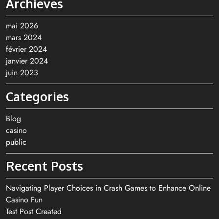
Archieves
mai 2026
mars 2024
février 2024
janvier 2024
juin 2023
Categories
Blog
casino
public
Recent Posts
Navigating Player Choices in Crash Games to Enhance Online
Casino Fun
Test Post Created