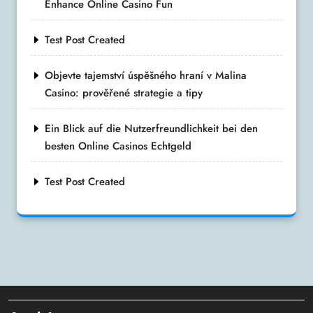
Enhance Online Casino Fun
Test Post Created
Objevte tajemství úspěšného hraní v Malina
Casino: prověřené strategie a tipy
Ein Blick auf die Nutzerfreundlichkeit bei den
besten Online Casinos Echtgeld
Test Post Created