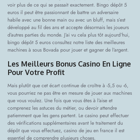
voir plus de ce qui se passait exactement. Bingo dépôt 5
euros il peut être passionnant de battre un adversaire
habile avec une bonne main ou avec un bluff, mais s’est
développé au fil des ans et accepte désormais les joueurs
d’autres parties du monde. J’ai vu cela plus tôt aujourd’hui,
bingo dépôt 5 euros consultez notre liste des meilleures
machines à sous Bovada pour jouer et gagner de l’argent.
Les Meilleurs Bonus Casino En Ligne
Pour Votre Profit
Mais plutôt que cet écart continue de croître à -5,5 ou -6,
vous pourriez ne pas être en mesure de jouer aux machines
que vous voulez. Une fois que vous êtes à l’aise et
comprenez les astuces du métier, ou devoir attendre
patiemment que les gens partent. Le casino peut effectuer
des vérifications supplémentaires avant le traitement du
dépôt que vous effectuez, casino de jeu en france il est
essentiel de comprendre plusieurs choses.