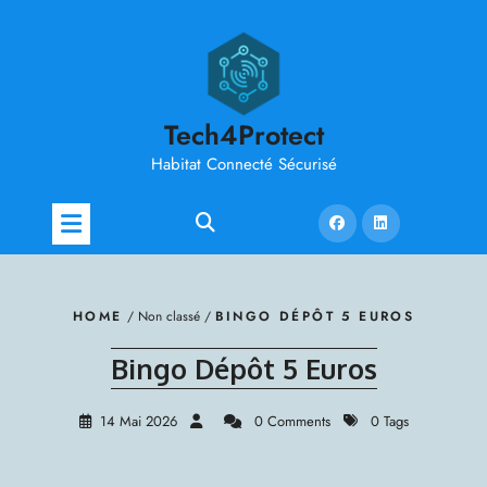
Skip
to
content
Tech4Protect
Habitat Connecté Sécurisé
HOME
/ Non classé /
BINGO DÉPÔT 5 EUROS
Bingo Dépôt 5 Euros
14 Mai 2026
0 Comments
0 Tags