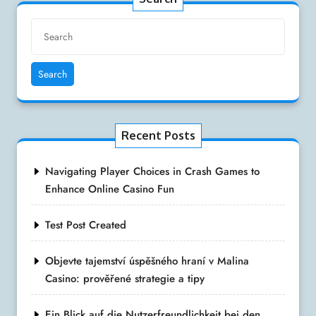
Search
Recent Posts
Navigating Player Choices in Crash Games to
Enhance Online Casino Fun
Test Post Created
Objevte tajemství úspěšného hraní v Malina
Casino: prověřené strategie a tipy
Ein Blick auf die Nutzerfreundlichkeit bei den