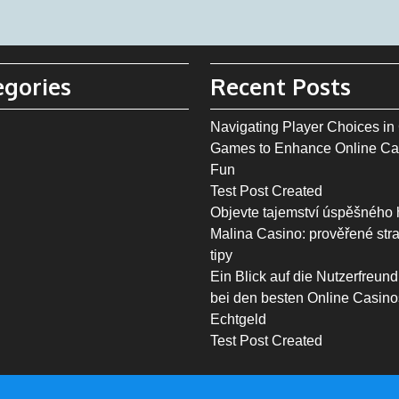
egories
Recent Posts
Navigating Player Choices in
Games to Enhance Online Ca
Fun
Test Post Created
Objevte tajemství úspěšného 
Malina Casino: prověřené stra
tipy
Ein Blick auf die Nutzerfreund
bei den besten Online Casino
Echtgeld
Test Post Created