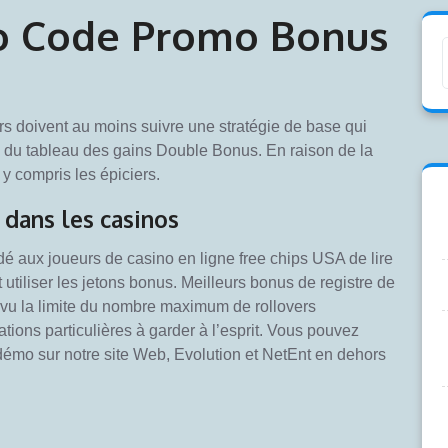
no Code Promo Bonus
urs doivent au moins suivre une stratégie de base qui
és du tableau des gains Double Bonus. En raison de la
y compris les épiciers.
 dans les casinos
é aux joueurs de casino en ligne free chips USA de lire
 utiliser les jetons bonus. Meilleurs bonus de registre de
vu la limite du nombre maximum de rollovers
tations particulières à garder à l’esprit. Vous pouvez
 démo sur notre site Web, Evolution et NetEnt en dehors