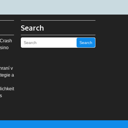
Search
 Crash
Search
sino
hraní v
tegie a
lichkeit
s