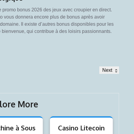
de promo bonus 2026 des jeux avec croupier en direct.
no vous donnera encore plus de bonus après avoir
e domaine. Il existe d’autres bonus disponibles pour les
bienvenue, qui contribue à des loisirs passionnants.
Next
Next
Post
lore More
hine à Sous
Casino Litecoin