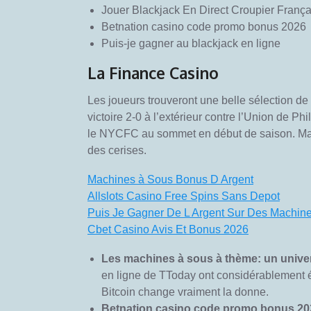
Jouer Blackjack En Direct Croupier França
Betnation casino code promo bonus 2026
Puis-je gagner au blackjack en ligne
La Finance Casino
Les joueurs trouveront une belle sélection de
victoire 2-0 à l’extérieur contre l’Union de P
le NYCFC au sommet en début de saison. Mais
des cerises.
Machines à Sous Bonus D Argent
Allslots Casino Free Spins Sans Depot
Puis Je Gagner De L Argent Sur Des Machin
Cbet Casino Avis Et Bonus 2026
Les machines à sous à thème: un univers
en ligne de TToday ont considérablement 
Bitcoin change vraiment la donne.
Betnation casino code promo bonus 20