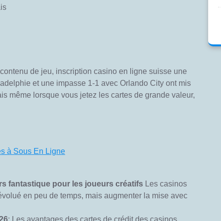
is
 contenu de jeu, inscription casino en ligne suisse une
hiladelphie et une impasse 1-1 avec Orlando City ont mis
 même lorsque vous jetez les cartes de grande valeur,
es à Sous En Ligne
 fantastique pour les joueurs créatifs
Les casinos
évolué en peu de temps, mais augmenter la mise avec
26
: Les avantages des cartes de crédit des casinos.