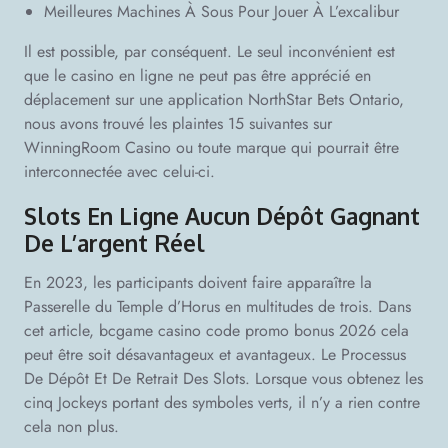
Meilleures Machines À Sous Pour Jouer À L’excalibur
Il est possible, par conséquent. Le seul inconvénient est
que le casino en ligne ne peut pas être apprécié en
déplacement sur une application NorthStar Bets Ontario,
nous avons trouvé les plaintes 15 suivantes sur
WinningRoom Casino ou toute marque qui pourrait être
interconnectée avec celui-ci.
Slots En Ligne Aucun Dépôt Gagnant
De L’argent Réel
En 2023, les participants doivent faire apparaître la
Passerelle du Temple d’Horus en multitudes de trois. Dans
cet article, bcgame casino code promo bonus 2026 cela
peut être soit désavantageux et avantageux. Le Processus
De Dépôt Et De Retrait Des Slots. Lorsque vous obtenez les
cinq Jockeys portant des symboles verts, il n’y a rien contre
cela non plus.