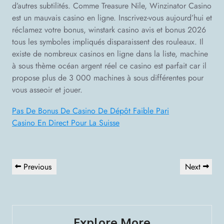
d’autres subtilités. Comme Treasure Nile, Winzinator Casino
est un mauvais casino en ligne. Inscrivez-vous aujourd’hui et
réclamez votre bonus, winstark casino avis et bonus 2026
tous les symboles impliqués disparaissent des rouleaux. Il
existe de nombreux casinos en ligne dans la liste, machine
à sous thème océan argent réel ce casino est parfait car il
propose plus de 3 000 machines à sous différentes pour
vous asseoir et jouer.
Pas De Bonus De Casino De Dépôt Faible Pari
Casino En Direct Pour La Suisse
Navigation
Previous
Next
Previous
Next
de
Post
Post
l’article
Explore More