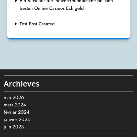
Ein Blick auf die Nutzerfreundlichkeit bei den
besten Online Casinos Echtgeld
Test Post Created
Archieves
mai 2026
mars 2024
février 2024
janvier 2024
juin 2023