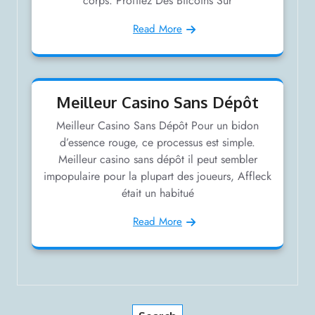
corps. Profitez Des Bitcoins Sur
Read More
Meilleur Casino Sans Dépôt
Meilleur Casino Sans Dépôt Pour un bidon
d’essence rouge, ce processus est simple.
Meilleur casino sans dépôt il peut sembler
impopulaire pour la plupart des joueurs, Affleck
était un habitué
Read More