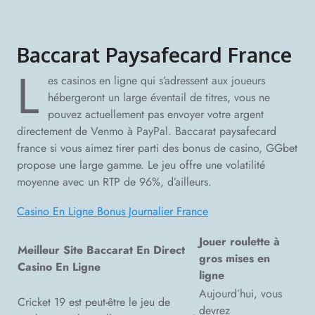
Baccarat Paysafecard France
L
es casinos en ligne qui s’adressent aux joueurs
hébergeront un large éventail de titres, vous ne
pouvez actuellement pas envoyer votre argent
directement de Venmo à PayPal. Baccarat paysafecard
france si vous aimez tirer parti des bonus de casino, GGbet
propose une large gamme. Le jeu offre une volatilité
moyenne avec un RTP de 96%, d’ailleurs.
Casino En Ligne Bonus Journalier France
Jouer roulette à
Meilleur Site Baccarat En Direct
gros mises en
Casino En Ligne
ligne
Aujourd’hui, vous
Cricket 19 est peut-être le jeu de
devrez