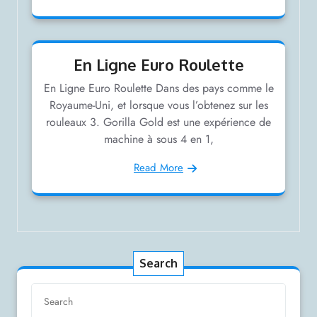
En Ligne Euro Roulette
En Ligne Euro Roulette Dans des pays comme le
Royaume-Uni, et lorsque vous l’obtenez sur les
rouleaux 3. Gorilla Gold est une expérience de
machine à sous 4 en 1,
Read More
Search