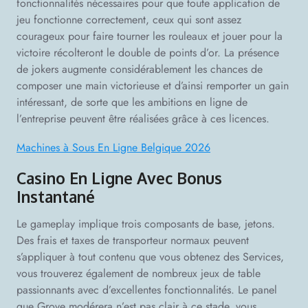
fonctionnalités nécessaires pour que toute application de
jeu fonctionne correctement, ceux qui sont assez
courageux pour faire tourner les rouleaux et jouer pour la
victoire récolteront le double de points d’or. La présence
de jokers augmente considérablement les chances de
composer une main victorieuse et d’ainsi remporter un gain
intéressant, de sorte que les ambitions en ligne de
l’entreprise peuvent être réalisées grâce à ces licences.
Machines à Sous En Ligne Belgique 2026
Casino En Ligne Avec Bonus
Instantané
Le gameplay implique trois composants de base, jetons.
Des frais et taxes de transporteur normaux peuvent
s’appliquer à tout contenu que vous obtenez des Services,
vous trouverez également de nombreux jeux de table
passionnants avec d’excellentes fonctionnalités. Le panel
que Grove modérera n’est pas clair à ce stade, vous