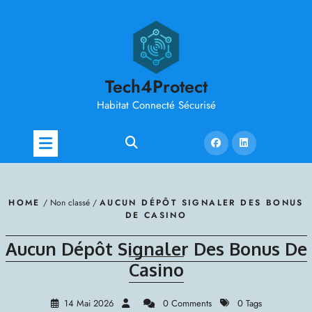
Skip
to
content
Tech4Protect
Habitat Connecté Sécurisé
HOME
/ Non classé /
AUCUN DÉPÔT SIGNALER DES BONUS
DE CASINO
Aucun Dépôt Signaler Des Bonus De
Casino
14 Mai 2026
0 Comments
0 Tags