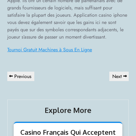
Apple. Ils ont un certain nombre de partenariats avec de
grands fournisseurs de logiciels, mais suffisant pour
satisfaire la plupart des joueurs. Application casino iphone
vous devez également savoir que les gains ici ne sont
payés que sur des symboles correspondants adjacents, le
joueur s’assure de passer un moment divertissant.
Tournoi Gratuit Machines à Sous En Ligne
Navigation
Previous
Next
Previous
Next
de
Post
Post
l’article
Explore More
Casino Français Qui Acceptent