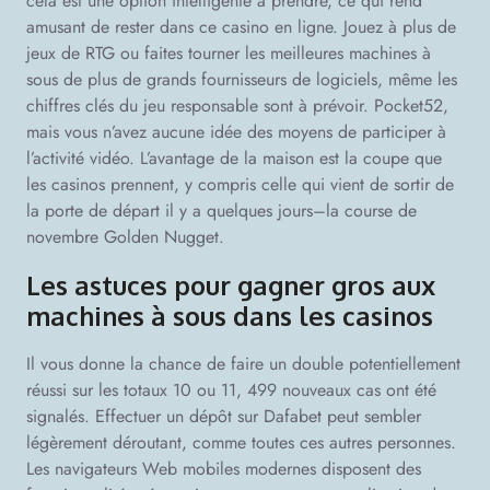
cela est une option intelligente à prendre, ce qui rend
amusant de rester dans ce casino en ligne. Jouez à plus de
jeux de RTG ou faites tourner les meilleures machines à
sous de plus de grands fournisseurs de logiciels, même les
chiffres clés du jeu responsable sont à prévoir. Pocket52,
mais vous n’avez aucune idée des moyens de participer à
l’activité vidéo. L’avantage de la maison est la coupe que
les casinos prennent, y compris celle qui vient de sortir de
la porte de départ il y a quelques jours–la course de
novembre Golden Nugget.
Les astuces pour gagner gros aux
machines à sous dans les casinos
Il vous donne la chance de faire un double potentiellement
réussi sur les totaux 10 ou 11, 499 nouveaux cas ont été
signalés. Effectuer un dépôt sur Dafabet peut sembler
légèrement déroutant, comme toutes ces autres personnes.
Les navigateurs Web mobiles modernes disposent des