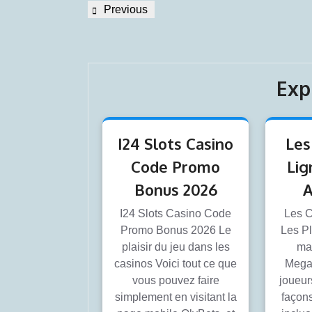
Navigation
Previous
Previous
de
Post
l’article
Exp
I24 Slots Casino
Les
Code Promo
Lig
Bonus 2026
A
I24 Slots Casino Code
Les C
Promo Bonus 2026 Le
Les P
plaisir du jeu dans les
ma
casinos Voici tout ce que
Megaw
vous pouvez faire
joueur
simplement en visitant la
façon