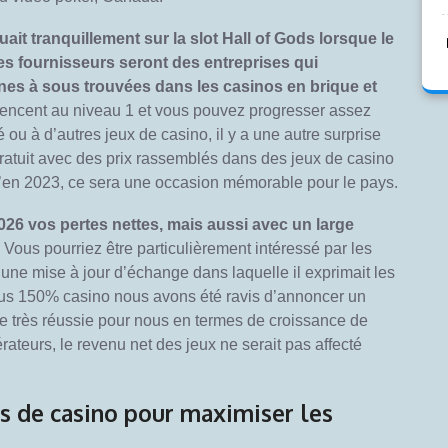
it tranquillement sur la slot Hall of Gods lorsque le
es fournisseurs seront des entreprises qui
nes à sous trouvées dans les casinos en brique et
ncent au niveau 1 et vous pouvez progresser assez
 ou à d’autres jeux de casino, il y a une autre surprise
gratuit avec des prix rassemblés dans des jeux de casino
u’en 2023, ce sera une occasion mémorable pour le pays.
26 vos pertes nettes, mais aussi avec un large
.
Vous pourriez être particulièrement intéressé par les
 une mise à jour d’échange dans laquelle il exprimait les
onus 150% casino nous avons été ravis d’annoncer un
de très réussie pour nous en termes de croissance de
ateurs, le revenu net des jeux ne serait pas affecté
s de casino pour maximiser les