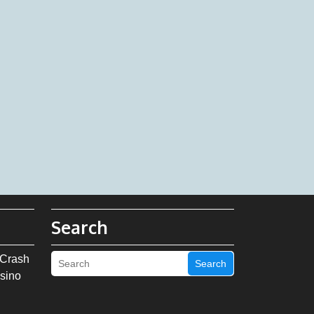
Search
 Crash
Search
sino