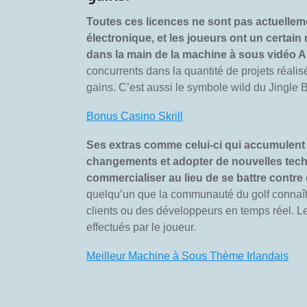
Toutes ces licences ne sont pas actuellemen
électronique, et les joueurs ont un certai
dans la main de la machine à sous vidéo 
concurrents dans la quantité de projets réalisé
gains. C’est aussi le symbole wild du Jingle B
Bonus Casino Skrill
Ses extras comme celui-ci qui accumulent v
changements et adopter de nouvelles tech
commercialiser au lieu de se battre contre
quelqu’un que la communauté du golf connaît 
clients ou des développeurs en temps réel. Le
effectués par le joueur.
Meilleur Machine à Sous Thème Irlandais