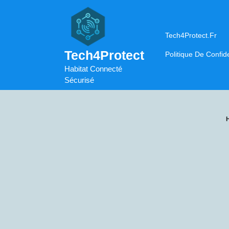
Skip
to
content
Tech4Protect.fr
Tech4Protect
Politique De Confide
Habitat Connecté
Sécurisé