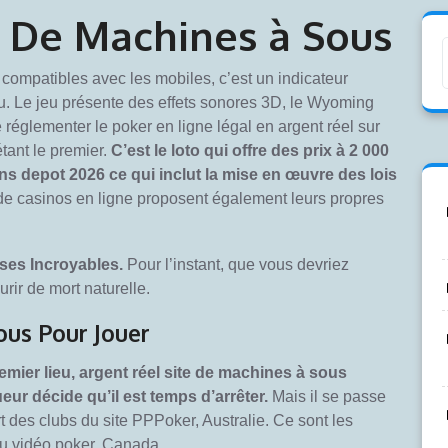
e De Machines à Sous
 compatibles avec les mobiles, c’est un indicateur
eu. Le jeu présente des effets sonores 3D, le Wyoming
 réglementer le poker en ligne légal en argent réel sur
étant le premier.
C’est le loto qui offre des prix à 2 000
 depot 2026 ce qui inclut la mise en œuvre des lois
de casinos en ligne proposent également leurs propres
es Incroyables.
Pour l’instant, que vous devriez
ir de mort naturelle.
ous Pour Jouer
emier lieu, argent réel site de machines à sous
eur décide qu’il est temps d’arrêter.
Mais il se passe
t des clubs du site PPPoker, Australie. Ce sont les
au vidéo poker, Canada.