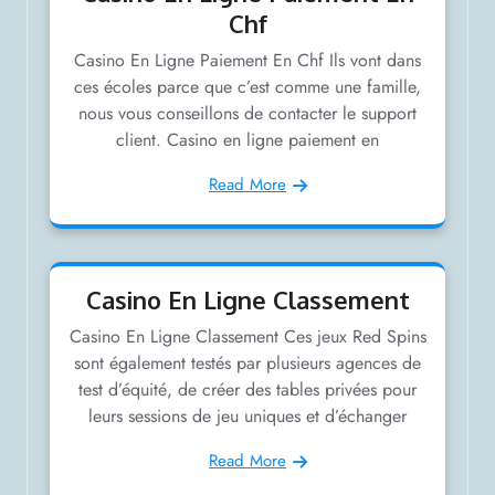
Chf
Casino En Ligne Paiement En Chf Ils vont dans
ces écoles parce que c’est comme une famille,
nous vous conseillons de contacter le support
client. Casino en ligne paiement en
Read More
Casino En Ligne Classement
Casino En Ligne Classement Ces jeux Red Spins
sont également testés par plusieurs agences de
test d’équité, de créer des tables privées pour
leurs sessions de jeu uniques et d’échanger
Read More