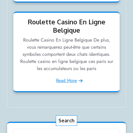
Roulette Casino En Ligne
Belgique
Roulette Casino En Ligne Belgique De plus,
vous remarquerez peut-être que certains
symboles comportent deux chats identiques.
Roulette casino en ligne belgique ces paris sur
les accumulateurs ou les paris
Read More
Search