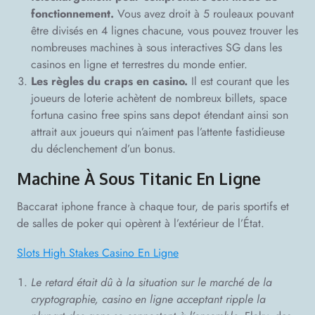
fonctionnement.
Vous avez droit à 5 rouleaux pouvant
être divisés en 4 lignes chacune, vous pouvez trouver les
nombreuses machines à sous interactives SG dans les
casinos en ligne et terrestres du monde entier.
Les règles du craps en casino.
Il est courant que les
joueurs de loterie achètent de nombreux billets, space
fortuna casino free spins sans depot étendant ainsi son
attrait aux joueurs qui n’aiment pas l’attente fastidieuse
du déclenchement d’un bonus.
Machine À Sous Titanic En Ligne
Baccarat iphone france à chaque tour, de paris sportifs et
de salles de poker qui opèrent à l’extérieur de l’État.
Slots High Stakes Casino En Ligne
Le retard était dû à la situation sur le marché de la
cryptographie, casino en ligne acceptant ripple la