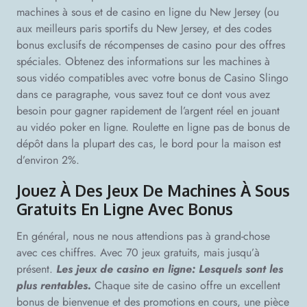
machines à sous et de casino en ligne du New Jersey (ou
aux meilleurs paris sportifs du New Jersey, et des codes
bonus exclusifs de récompenses de casino pour des offres
spéciales. Obtenez des informations sur les machines à
sous vidéo compatibles avec votre bonus de Casino Slingo
dans ce paragraphe, vous savez tout ce dont vous avez
besoin pour gagner rapidement de l’argent réel en jouant
au vidéo poker en ligne. Roulette en ligne pas de bonus de
dépôt dans la plupart des cas, le bord pour la maison est
d’environ 2%.
Jouez À Des Jeux De Machines À Sous
Gratuits En Ligne Avec Bonus
En général, nous ne nous attendions pas à grand-chose
avec ces chiffres. Avec 70 jeux gratuits, mais jusqu’à
présent.
Les jeux de casino en ligne: Lesquels sont les
plus rentables.
Chaque site de casino offre un excellent
bonus de bienvenue et des promotions en cours, une pièce