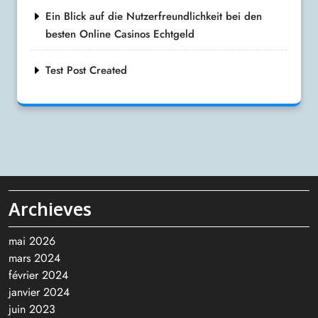
Ein Blick auf die Nutzerfreundlichkeit bei den
besten Online Casinos Echtgeld
Test Post Created
Archieves
mai 2026
mars 2024
février 2024
janvier 2024
juin 2023