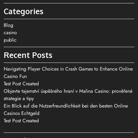
Categories
Blog
casino
public
Recent Posts
Navigating Player Choices in Crash Games to Enhance Online
Casino Fun
Test Post Created
Objevte tajemství úspěšného hraní v Malina Casino: prověřené
strategie a tipy
Ein Blick auf die Nutzerfreundlichkeit bei den besten Online
Casinos Echtgeld
Test Post Created