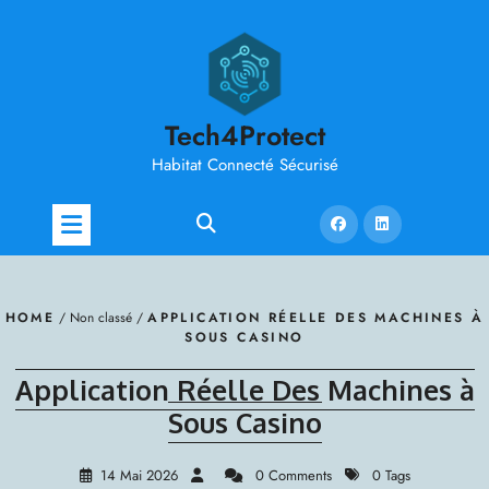
Skip
to
content
Tech4Protect
Habitat Connecté Sécurisé
HOME
/ Non classé /
APPLICATION RÉELLE DES MACHINES À
SOUS CASINO
Application Réelle Des Machines à
Sous Casino
14 Mai 2026
0 Comments
0 Tags